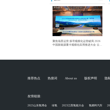
聚焦场景运营 探寻规模化运营破局 2026
中国新能源重卡规模化应用推进大会·云南
站成功举行
推荐热点
热搜词
About us
版权声明
隐
友情链接:
2023山东氢博会
绿氢
2023江西氢能大会
氢燃料汽车
2