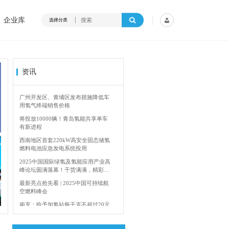
企业库
选择分类
资讯
将投放10000辆！青岛氢能共享单车
有新进程
西南地区首套220kW高安全固态储氢
燃料电池应急发电系统投用
2025中国国际绿氢及氢能应用产业高
峰论坛圆满落幕！干货满满，精彩瞬
间不容错过！
最新亮点抢先看 | 2025中国可持续航
空燃料峰会
4年加快建设输氢管道网络
香港双层氢能巴
南充：给予加氢站每千克不超过20元
的运营补贴，年用氢量达标企业一次
性补助
青岛氢能新跨越：海德利森携手打造
首座社会加氢服务站
全球首台套！240吨氢能矿用刚性自