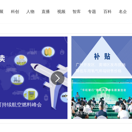
展
科创
人物
直播
视频
智库
专题
百科
名企
广州开发区、黄埔区发布措施
降低车用氢气终端销售价格
中国可持续航空燃料峰会
内蒙古能源局：202
将投放10000辆！青岛氢能共享
单车有新进程