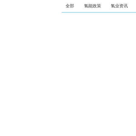
全部
氢能政策
氢业资讯