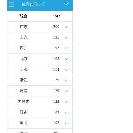
卸车联合开发协议签署暨项目阶段开
信息资讯排行
发成果验收工作会议在呼伦贝尔举行
新疆俊瑞温宿规模化制绿氢项目开工
仪式在温宿县成功举办
综合
2343
荷兰氢能产业联盟到访天德工业装
广东
306
备，与市区相关领导就威海文登区氢
能产业发展举办交流会
广州开发区、黄埔区发布措施降低车
山东
195
用氢气终端销售价格
四川
192
北京
165
上海
164
浙江
139
河南
129
内蒙古
122
江苏
109
河北
103