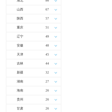
湖北
86
山西
67
陕西
57
重庆
51
辽宁
49
安徽
48
天津
45
吉林
44
新疆
32
湖南
27
海南
26
贵州
26
甘肃
26