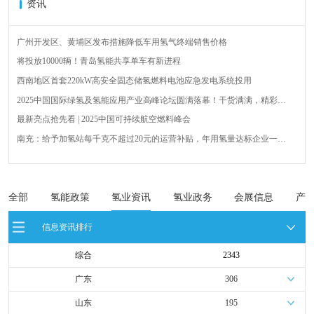
资讯
广州开发区、黄埔区发布措施降低车用氢气终端销售价格
将投放10000辆！青岛氢能共享单车有新进程
西南地区首套220kW高安全固态储氢燃料电池应急发电系统投用
2025中国国际绿氢及氢能应用产业高峰论坛圆满落幕！干货满满，精彩瞬
间不容错过！
最新亮点抢先看 | 2025中国可持续航空燃料峰会
南充：给予加氢站每千克不超过20元的运营补贴，年用氢量达标企业一次
性补助
青岛氢能新跨越：海德利森携手打造首座社会加氢服务站
全球首台套！240吨氢能矿用刚性自卸车联合开发协议签署暨项目阶段开发
成果验收工作会议在呼伦贝尔举行
新疆俊瑞温宿规模化制绿氢项目开工仪式在温宿县成功举办
全部
氢能政策
氢业资讯
氢业政务
会展信息
产
荷兰氢能产业联盟到访天德工业装备，与市区相关领导就威海文登区氢能
信息资讯排行
产业发展举办交流会
综合
2343
广东
306
山东
195