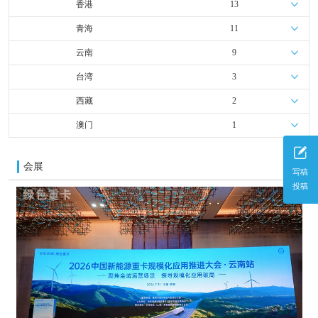
香港
13
青海
11
云南
9
台湾
3
西藏
2
澳门
1
会展
更多
写稿
投稿