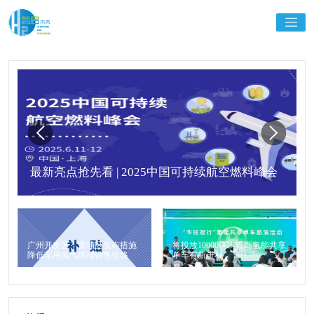
最新亮点抢先看 | 2025中国可持续航空燃料峰会
广州开发区、黄埔区发布措施
将投放10000辆！青岛氢能共享
降低车用氢气终端销售价格
单车有新进程