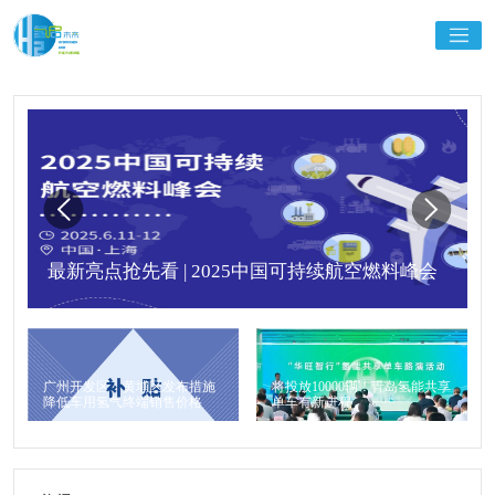
最新亮点抢先看 | 2025中国可持续航空燃料峰会
广州开发区、黄埔区发布措施
将投放10000辆！青岛氢能共享
降低车用氢气终端销售价格
单车有新进程