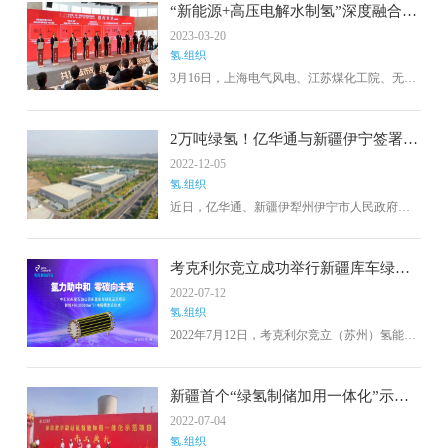
月13日正式开工。这将有效利用伊犁州丰富的
“新能源+高压电解水制氢”深度融合，
风光自然资源，培育可持续发展的战略新兴产
克拉玛依市能化共轨碳中和项目签约
2023-03-20
业优势，从能源端、产业端、应用端，实现端
氢.组织
到端的“零排放”，助力新疆早日达成“30、60”双
碳目标。
3月16日，上海电气风电、江苏煤化工院、无锡
诚通国联资本和上海水素谷氢能科技四家公司
在上海浦东新区金融信息中心签署了克拉玛依
市能化共轨碳中和项目合作协议。克拉玛依市
2万吨绿氢！亿华通与新疆伊宁签署光
能化共轨碳中和项目的实施，将为全国各地推
伏绿电制氢源网荷储一体化项目协议
2022-12-05
广复制该模式打下坚实基础。
氢.组织
近日，亿华通、新疆伊犁州伊宁市人民政府、
伊宁市联创城市建设（集团）有限责任公司，
三方签署协议，将共同推动伊宁市的光伏绿电
制氢源网荷储一体化项目。此次合作共同推动
考克利尔竞立成功举行新疆库车绿氢
光伏电站、电解水制氢、加氢站、氢储能、氢
示范项目首批4台1000Nm³/h电解槽发
2022-07-12
燃料电池整车应用等项目。预计电解水制氢工
运仪式！
氢.组织
厂产能达到每年2万吨绿氢，计划建成加氢站20
座，可以满足3000余辆氢燃料电池重卡的日常
2022年7月12日，考克利尔竞立（苏州）氢能科
运营需求。
技有限公司成功举行中石化新星石油公司新疆
库车绿氢示范项目首批4台1000Nm³/h电解槽发
运仪式。
新疆首个“绿氢制储加用一体化”示范
项目正式启动
2022-07-04
氢.组织