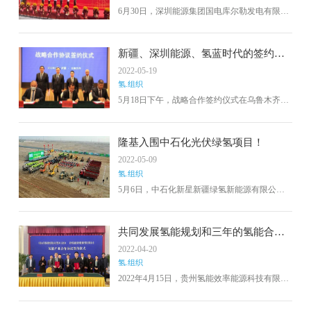
6月30日，深圳能源集团国电库尔勒发电有限公
司在新疆维吾尔自治区巴音郭楞蒙古自治州库
尔勒经开区举行了深能库尔勒绿氢制储加用一
体化示范项目开工仪式。据报道，库尔勒“绿氢
新疆、深圳能源、氢蓝时代的签约，
制储加用”一体化示范项目是今年5月新疆自治
促进了氢能和燃料电池全产业链的发
2022-05-19
区政府、深圳能源集团与深圳氢蓝时代共同签
展
氢.组织
署战略合作协议后的第一个重大落地项目，也
是新疆第一个绿氢制储加用全场景创新示范项
5月18日下午，战略合作签约仪式在乌鲁木齐昆
目。
仑宾馆举行。深圳能源集团和氢蓝时代采取
了“新能源+氢科技”的全新战略举错，全面推进
自治区“绿电、绿氢、绿色应用”的全生态氢能示
隆基入围中石化光伏绿氢项目！
范场景，实现源网荷储氢的深度协同，促进自
2022-05-09
治区氢能与燃料电池全产业链发展。
氢.组织
5月6日，中石化新星新疆绿氢新能源有限公司
公布了中石化新星新疆库车绿氢示范项目电解
水制氢成套装置评标结果，竞立、隆基氢能、
中船718成功入围。新疆库车绿氢示范项目于
共同发展氢能规划和三年的氢能合
2021年11月30日正式启动，占地约500亩，总投
作！贵州氢能效率与乌鲁木齐甘泉堡
2022-04-20
资29.62亿元。
经开区签署氢能产业合作协议
氢.组织
2022年4月15日，贵州氢能效率能源科技有限公
司与乌鲁木齐甘泉堡经济技术开发区（工业
区）管理委员会在乌鲁木齐市举行氢能产业合