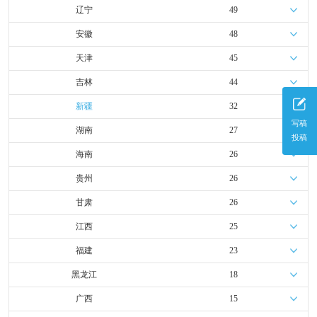
辽宁
49
安徽
48
天津
45
吉林
44
新疆
32
写稿
湖南
27
投稿
海南
26
贵州
26
甘肃
26
江西
25
福建
23
黑龙江
18
广西
15