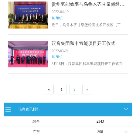
作协议签约仪式。双方就自治区、乌鲁木齐市
贵州氢能效率与乌鲁木齐甘泉堡经开
发展氢能产业，打造具有领先水平的氢能解决
区签署氢能产业合作协议
2022-04-19
方案等合作进行深入沟通。下一步，双方将根
氢.组织
据协议内容，正式启动氢能产业及相关项目合
作。
近日，乌鲁木齐甘泉堡经济技术开发区（工业
区）管理委员会和贵州长通集团参投的贵州氢
能效率能源科技有限公司在乌鲁木齐举行了氢
能产业合作协议签约仪式。
汉音集团和丰氢能项目开工仪式
2022-03-21
氢.组织
3月18日，汉音集团和丰氢能项目开工仪式在塔
城地区和丰工业园区举行。塔城地区行署副专
员毕海、县委书记毕升、县四套班子、丰工园
区党工委班子成员及全体干部、有关部门负责
人、项目建设单位代表出席了开工仪式。随
«
1
2
»
后，汉音集团相关负责人介绍了公司概况、项
目概况和项目建设计划。
信息资讯排行
综合
2343
广东
306