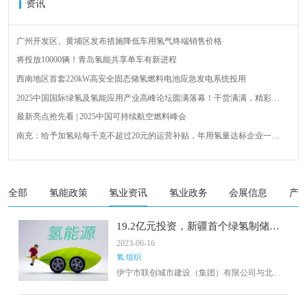
资讯
广州开发区、黄埔区发布措施降低车用氢气终端销售价格
将投放10000辆！青岛氢能共享单车有新进程
西南地区首套220kW高安全固态储氢燃料电池应急发电系统投用
2025中国国际绿氢及氢能应用产业高峰论坛圆满落幕！干货满满，精彩瞬
间不容错过！
最新亮点抢先看 | 2025中国可持续航空燃料峰会
南充：给予加氢站每千克不超过20元的运营补贴，年用氢量达标企业一次
性补助
青岛氢能新跨越：海德利森携手打造首座社会加氢服务站
全球首台套！240吨氢能矿用刚性自卸车联合开发协议签署暨项目阶段开发
成果验收工作会议在呼伦贝尔举行
新疆俊瑞温宿规模化制绿氢项目开工仪式在温宿县成功举办
全部
氢能政策
氢业资讯
氢业政务
会展信息
产
荷兰氢能产业联盟到访天德工业装备，与市区相关领导就威海文登区氢能
产业发展举办交流会
19.2亿元投资，新疆首个绿氢制储加
用一体化项目正式启动
2023-06-16
氢.组织
伊宁市联创城市建设（集团）有限公司与北京
亿华通科技股份有限公司携手推进的《伊犁州
伊宁市绿色氢能创新应用工程》项目于2023年6