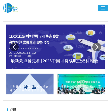
最新亮点抢先看 | 2025中国可持续航空燃料峰会
广州开发区、黄埔区发布措施
将投放10000辆！青岛氢能共享
降低车用氢气终端销售价格
单车有新进程
资讯