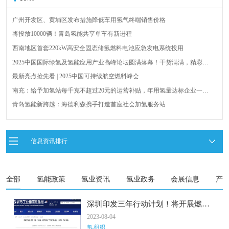
广州开发区、黄埔区发布措施降低车用氢气终端销售价格
将投放10000辆！青岛氢能共享单车有新进程
西南地区首套220kW高安全固态储氢燃料电池应急发电系统投用
2025中国国际绿氢及氢能应用产业高峰论坛圆满落幕！干货满满，精彩瞬
间不容错过！
最新亮点抢先看 | 2025中国可持续航空燃料峰会
南充：给予加氢站每千克不超过20元的运营补贴，年用氢量达标企业一次
性补助
青岛氢能新跨越：海德利森携手打造首座社会加氢服务站
全球首台套！240吨氢能矿用刚性自卸车联合开发协议签署暨项目阶段开发
成果验收工作会议在呼伦贝尔举行
新疆俊瑞温宿规模化制绿氢项目开工仪式在温宿县成功举办
信息资讯排行
荷兰氢能产业联盟到访天德工业装备，与市区相关领导就威海文登区氢能
产业发展举办交流会
全部
氢能政策
氢业资讯
氢业政务
会展信息
产
深圳印发三年行动计划！将开展燃料
电池等汽车示范应用
2023-08-04
氢.组织