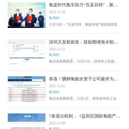
氢蓝时代氢车助力“百县百特”，驱动
乡村振兴！
2022-12-26
氢.组织
12月24日，“百县百特，氢能冷链”项目新闻发布
会暨签约仪式在深圳市西丽喜来登酒店隆重举
行。根据以上协议，双方将充分发挥各自优
势，在2023年上半年首批投放200台氢能冷链物
深圳又发新政策：鼓励围绕海水制
流车，到2025年前总投放1000辆氢能冷链物流
氢、氢气管道输运等技术！
2022-12-21
车。“百县百特”系统平台应运而生，它的核心任
氢.组织
务是实现全国农特产品在粤港澳大湾区畅通销
售，基地助农，湾区惠民，扩大绿色低碳消
氢启未来网获悉，12月21日，深圳市人民政府
费，促进消费结构升级。
办公厅发布关于印发《深圳市促进绿色低碳产
业高质量发展的若干措施》的通知
恭喜！骥翀氢能全资子公司被评为
2022年创新型中小企业
2022-12-02
氢.组织
氢启未来网获悉，12月1日，深圳龙华区工业与
信息化局发布《龙华区工业和信息化局关于辖
区2022年创新中小企业名单的公示》，骥翀氢
能全资子公司深圳众为氢能科技有限公司成功
7条退出机制，《盐田区国际氢能产业
上榜。
园企业入驻及园区管理办法（征求意
2022-11-09
见稿）》发布
氢.组织