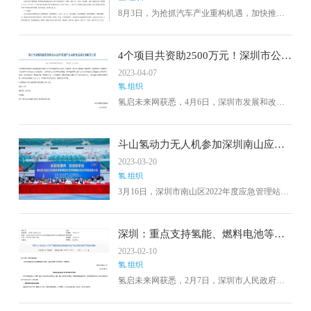
8月3日，为抢抓汽车产业重构机遇，加快推动
深圳新能源汽车产业成为经济增长新支柱，乘
势而上建设“新一代世界一流汽车城”，深圳市工
业和信息化局结合实际情况，制定并发布了
4个项目共资助2500万元！深圳市公示
《深圳市加快打造“新一代世界一流汽车城”三年
2022年氢能产业资助项目
2023-04-07
行动计划（2023－2025年）》。
氢.组织
氢启未来网获悉，4月6日，深圳市发展和改革
委员会发布2022年氢能产业扶持计划拟资助项
目公示。
斗山氢动力无人机参加深圳南山应急
比武大会
2023-03-20
氢.组织
3月16日，深圳市南山区2022年度应急管理站比
武竞赛暨2023年度开训动员大会在深圳湾体育
中心举行。
深圳：重点支持氢能、燃料电池等新
能源汽车领域
2023-02-10
氢.组织
氢启未来网获悉，2月7日，深圳市人民政府印
发《深圳市促进绿色低碳产业高质量发展的若
干措施》