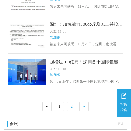
氢启未来网获悉，11月7日，深圳市盐田区发展
和改革局起草了《盐田区国际氢能产业园企业
入驻及园区管理办法（征求意见稿）》
深圳：加氢能力500公斤及以上并投入
使用的加氢站，按省奖补1：1建设配
2022-11-01
套
氢.组织
氢启未来网获悉，10月28日，深圳市发改委印
发《深圳市关于促进绿色低碳产业高质量发展
的若干措施(征求意见稿)》。
规模达100亿元！深圳首个国际氢能产
业园揭牌
2022-10-10
氢.组织
10月9日上午，深圳第一个国际氢能产业园区在
盐田正式揭牌。国际氢能产业园区将分两期建
设，一期总用地约9569平方米，拟打造盐田国
际科技零碳城核心区和启动区；二期总用地
6284平方米，拟建设复合能源站。国际氢能产
写稿
«
1
2
»
业园的正式揭牌不仅是盐田区落实“碳达峰、碳
投稿
中和”战略的积极举措，也意味着盐田区在构建
绿色低碳产业体系、打造产业转型升级新增长
点的高质量发展道路上迈出的重要一步。
会展
更多