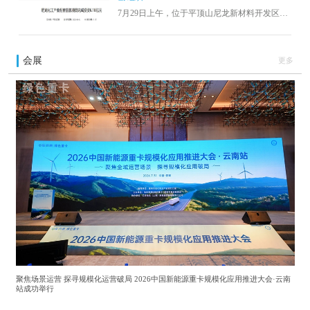
7月29日上午，位于平顶山尼龙新材料开发区的
河南神马氢化学有限责任公司尼龙化工产业配
套氢氨项目施工现场，塔吊众多，机声隆隆，
一派繁忙景象。“今年上半年，该项目已完成
会展
更多
3.09亿元的投资，累计完成投资6.18亿元。”工
程部技术人员朱自江表示。尼龙化工产业配套
氢氨项目不仅是河南省2020年和2021年的重点
建设项目，也是2020年国家战略产业集群银企
合作项目。
聚焦场景运营 探寻规模化运营破局 2026中国新能源重卡规模化应用推进大会·云南
站成功举行