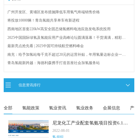
广州开发区、黄埔区发布措施降低车用氢气终端销售价格
将投放10000辆！青岛氢能共享单车有新进程
西南地区首套220kW高安全固态储氢燃料电池应急发电系统投用
2025中国国际绿氢及氢能应用产业高峰论坛圆满落幕！干货满满，精彩瞬
间不容错过！
最新亮点抢先看 | 2025中国可持续航空燃料峰会
南充：给予加氢站每千克不超过20元的运营补贴，年用氢量达标企业一次
性补助
青岛氢能新跨越：海德利森携手打造首座社会加氢服务站
全球首台套！240吨氢能矿用刚性自卸车联合开发协议签署暨项目阶段开发
成果验收工作会议在呼伦贝尔举行
新疆俊瑞温宿规模化制绿氢项目开工仪式在温宿县成功举办
信息资讯排行
荷兰氢能产业联盟到访天德工业装备，与市区相关领导就威海文登区氢能
产业发展举办交流会
全部
氢能政策
氢业资讯
氢业政务
会展信息
产
尼龙化工产业配套氢氨项目投资6.18
亿元
2022-08-01
氢.组织