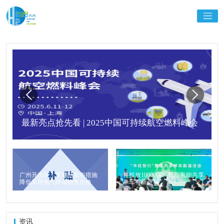
最新亮点抢先看 | 2025中国可持续航空燃料峰会
广州开发区、黄埔区发布措施
将投放10000辆！青岛氢能共享
降低车用氢气终端销售价格
单车有新进程
资讯