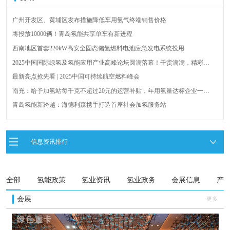
广州开发区、黄埔区发布措施降低车用氢气终端销售价格
将投放10000辆！青岛氢能共享单车有新进程
西南地区首套220kW高安全固态储氢燃料电池应急发电系统投用
2025中国国际绿氢及氢能应用产业高峰论坛圆满落幕！干货满满，精彩瞬
间不容错过！
最新亮点抢先看 | 2025中国可持续航空燃料峰会
南充：给予加氢站每千克不超过20元的运营补贴，年用氢量达标企业一次
性补助
青岛氢能新跨越：海德利森携手打造首座社会加氢服务站
全球首台套！240吨氢能矿用刚性自卸车联合开发协议签署暨项目阶段开发
成果验收工作会议在呼伦贝尔举行
新疆俊瑞温宿规模化制绿氢项目开工仪式在温宿县成功举办
信息资讯排行
荷兰氢能产业联盟到访天德工业装备，与市区相关领导就威海文登区氢能
产业发展举办交流会
全部
氢能政策
氢业资讯
氢业政务
会展信息
产
会展
更多