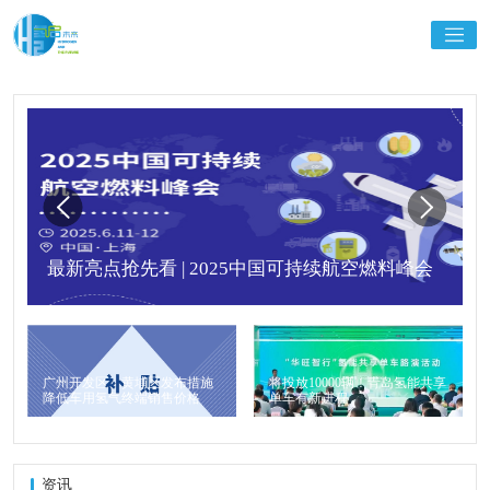
最新亮点抢先看 | 2025中国可持续航空燃料峰会
广州开发区、黄埔区发布措施
将投放10000辆！青岛氢能共享
降低车用氢气终端销售价格
单车有新进程
资讯