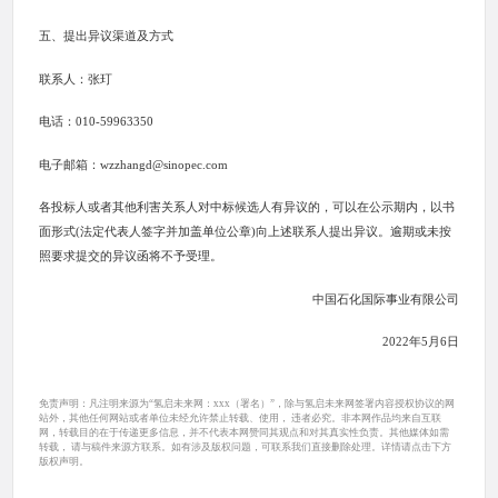
五、提出异议渠道及方式
联系人：张玎
电话：010-59963350
电子邮箱：wzzhangd@sinopec.com
各投标人或者其他利害关系人对中标候选人有异议的，可以在公示期内，以书
面形式(法定代表人签字并加盖单位公章)向上述联系人提出异议。逾期或未按
照要求提交的异议函将不予受理。
中国石化国际事业有限公司
2022年5月6日
免责声明：凡注明来源为“氢启未来网：xxx（署名）”，除与氢启未来网签署内容授权协议的网
站外，其他任何网站或者单位未经允许禁止转载、使用， 违者必究。非本网作品均来自互联
网，转载目的在于传递更多信息，并不代表本网赞同其观点和对其真实性负责。其他媒体如需
转载， 请与稿件来源方联系。如有涉及版权问题，可联系我们直接删除处理。详情请点击下方
版权声明。