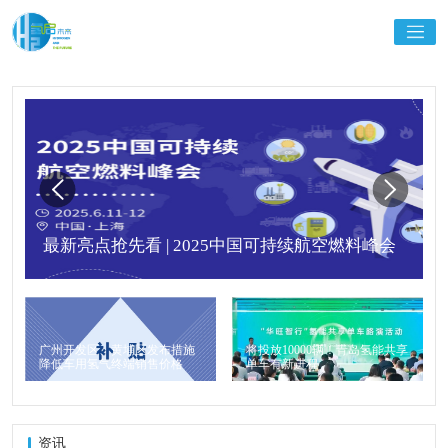
最新亮点抢先看 | 2025中国可持续航空燃料峰会
广州开发区、黄埔区发布措施
将投放10000辆！青岛氢能共享
降低车用氢气终端销售价格
单车有新进程
资讯