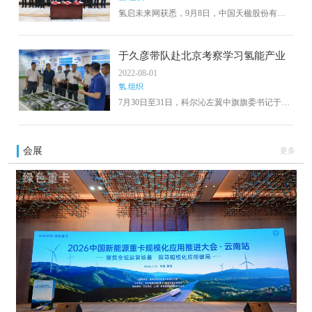
氢启未来网获悉，9月8日，中国天楹股份有限
公司与通辽市人民政府、中国投资协会围绕通
辽千万千瓦级风光储氢氨一体化零碳产业园建
设达成战略合作，正式签署《战略合作框架协
于久彦带队赴北京考察学习氢能产业
议》。通辽市委副书记、市长郭玉峰，中国投
2022-08-01
资协会能源投资专委会会长孙耀唯、中国天楹
氢.组织
股份有限公司董事长严圣军，分别代表三方签
署协议。成立通辽零碳产业母基金，并且设立
7月30日至31日，科尔沁左翼中旗旗委书记于久
子基金；
彦一行赴北京爱德曼氢能源装备有限公司、大
兴国际氢能示范区、北京稳力科技有限公司、
中国石化燕山石化公司考察学习。旗领导包和
会展
更多
和刘乃波及有关部门负责同志陪同。于久彦表
示，此次考察学习拓宽了我旗氢能产业发展的
构思，明确了方向。