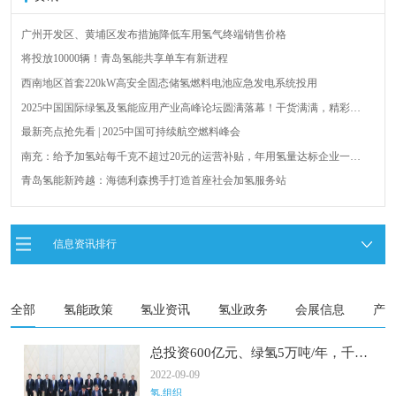
广州开发区、黄埔区发布措施降低车用氢气终端销售价格
将投放10000辆！青岛氢能共享单车有新进程
西南地区首套220kW高安全固态储氢燃料电池应急发电系统投用
2025中国国际绿氢及氢能应用产业高峰论坛圆满落幕！干货满满，精彩瞬
间不容错过！
最新亮点抢先看 | 2025中国可持续航空燃料峰会
南充：给予加氢站每千克不超过20元的运营补贴，年用氢量达标企业一次
性补助
青岛氢能新跨越：海德利森携手打造首座社会加氢服务站
全球首台套！240吨氢能矿用刚性自卸车联合开发协议签署暨项目阶段开发
成果验收工作会议在呼伦贝尔举行
新疆俊瑞温宿规模化制绿氢项目开工仪式在温宿县成功举办
信息资讯排行
荷兰氢能产业联盟到访天德工业装备，与市区相关领导就威海文登区氢能
产业发展举办交流会
全部
氢能政策
氢业资讯
氢业政务
会展信息
产
总投资600亿元、绿氢5万吨/年，千万
千瓦级“风光储氢氨一体化”零碳产业
2022-09-09
园落户通辽
氢.组织