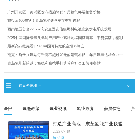
广州开发区、黄埔区发布措施降低车用氢气终端销售价格
将投放10000辆！青岛氢能共享单车有新进程
西南地区首套220kW高安全固态储氢燃料电池应急发电系统投用
2025中国国际绿氢及氢能应用产业高峰论坛圆满落幕！干货满满，精彩瞬
间不容错过！
最新亮点抢先看 | 2025中国可持续航空燃料峰会
南充：给予加氢站每千克不超过20元的运营补贴，年用氢量达标企业一次
性补助
青岛氢能新跨越：海德利森携手打造首座社会加氢服务站
全球首台套！240吨氢能矿用刚性自卸车联合开发协议签署暨项目阶段开发
成果验收工作会议在呼伦贝尔举行
新疆俊瑞温宿规模化制绿氢项目开工仪式在温宿县成功举办
信息资讯排行
荷兰氢能产业联盟到访天德工业装备，与市区相关领导就威海文登区氢能
产业发展举办交流会
全部
氢能政策
氢业资讯
氢业政务
会展信息
产
打造产业高地，东莞氢能产业联盟成
立
2023-07-19
氢.组织