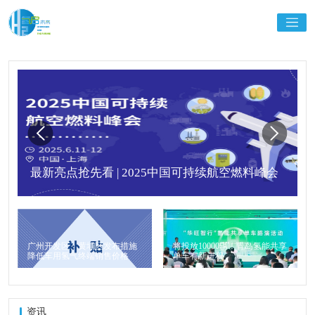
最新亮点抢先看 | 2025中国可持续航空燃料峰会
广州开发区、黄埔区发布措施
将投放10000辆！青岛氢能共享
降低车用氢气终端销售价格
单车有新进程
资讯