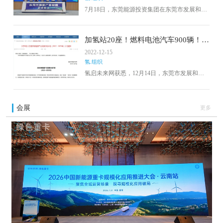
7月18日，东莞能源投资集团在东莞市发展和改
革局以及水乡特色发展经济区管理委员会的指
导下，牵头成立了东莞市氢能产业联盟。这个
联盟将有效地对接政府服务与企业发展，推动
加氢站20座！燃料电池汽车900辆！东
氢能源项目的示范应用，加快核心技术的研发
莞发布新能源产业发展行动计划
2022-12-15
推广，并构建完善的东莞氢能产业链体系，以
（2022-2025年）
氢.组织
打造东莞氢能源产业高地。
氢启未来网获悉，12月14日，东莞市发展和改
革局发布关于印发《东莞市新能源产业发展行
动计划（2022-2025年）》的通知。
会展
更多