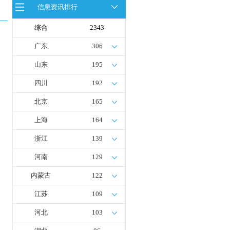
信息资讯排行
全球首台套！240吨氢能矿用刚性自
卸车联合开发协议签署暨项目阶段开
发成果验收工作会议在呼伦贝尔举行
综合
2343
新疆俊瑞温宿规模化制绿氢项目开工
仪式在温宿县成功举办
广东
306
荷兰氢能产业联盟到访天德工业装
备，与市区相关领导就威海文登区氢
山东
195
能产业发展举办交流会
四川
192
北京
165
上海
164
浙江
139
河南
129
内蒙古
122
江苏
109
河北
103