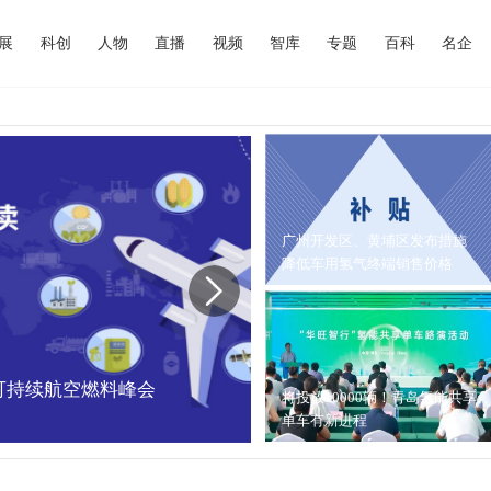
展
科创
人物
直播
视频
智库
专题
百科
名企
广州开发区、黄埔区发布措施
降低车用氢气终端销售价格
中国可持续航空燃料峰会
内蒙古能源局：202
将投放10000辆！青岛氢能共享
单车有新进程