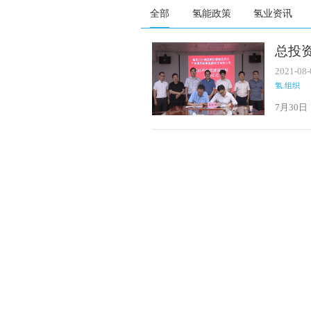
全部
氢能政策
氢业资讯
总投
产业
2021-08-
氢.组织
7月30
组成员
有限公司
合作协