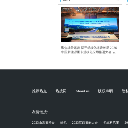
聚焦场景运营 探寻规模化运营破局 2026
中国新能源重卡规模化应用推进大会·云南
站成功举行
推荐热点
热搜词
About us
版权声明
隐
友情链接:
2023山东氢博会
绿氢
2023江西氢能大会
氢燃料汽车
2