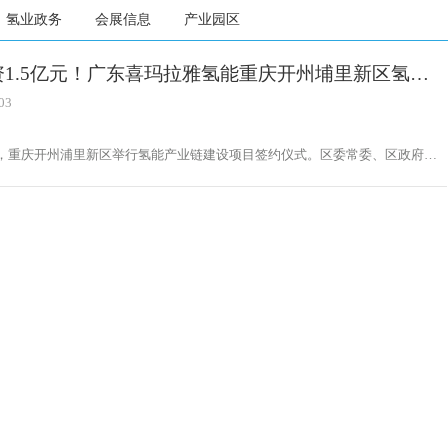
氢业政务
会展信息
产业园区
资1.5亿元！广东喜玛拉雅氢能重庆开州埔里新区氢能
链建设项目正式签约
03
日，重庆开州浦里新区举行氢能产业链建设项目签约仪式。区委常委、区政府党
覃兴建见证了项目签约。签约仪式上，浦里新区管委会与广东喜玛拉雅氢能科技
本着“合作共赢、务实、共同发展”的原则，正式签署氢能产业链建设项目投资
议。