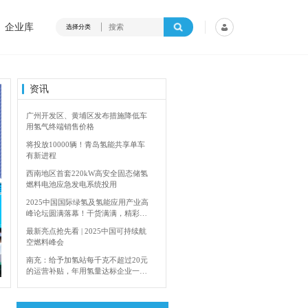
企业库
选择分类
资讯
广州开发区、黄埔区发布措施降低车
用氢气终端销售价格
将投放10000辆！青岛氢能共享单车
有新进程
西南地区首套220kW高安全固态储氢
燃料电池应急发电系统投用
2025中国国际绿氢及氢能应用产业高
峰论坛圆满落幕！干货满满，精彩瞬
间不容错过！
最新亮点抢先看 | 2025中国可持续航
空燃料峰会
4年加快建设输氢管道网络
香港双层氢能巴
南充：给予加氢站每千克不超过20元
的运营补贴，年用氢量达标企业一次
性补助
青岛氢能新跨越：海德利森携手打造
首座社会加氢服务站