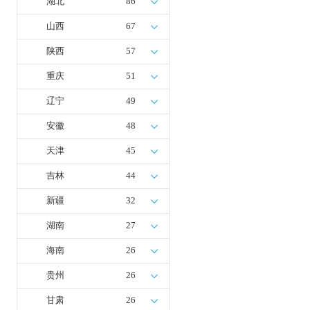
湖北
86
山西
67
陕西
57
重庆
51
辽宁
49
安徽
48
天津
45
吉林
44
新疆
32
湖南
27
海南
26
贵州
26
甘肃
26