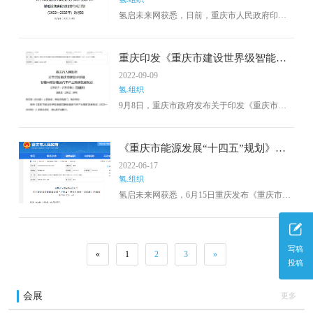
布
氢启未来网获悉，日前，重庆市人民政府印发
《重庆市推进智能网联新能源汽车基础设施建
设及服务行动计划(2022—2025年)》
重庆印发《重庆市建设世界级智能网
联新能源汽车产业集群发展规划
2022-09-09
（2022—2030年）》
氢.组织
9月8日，重庆市政府发布关于印发《重庆市建
设世界级智能网联新能源汽车产业集群发展规
划（2022—2030年）》的通知（以下简称《规
划》）。
《重庆市能源发展“十四五”规划》发
布，2025推广氢燃料汽车1500辆，加
2022-06-17
氢站30座，推动成渝氢走廊发展！
氢.组织
氢启未来网获悉，6月15日重庆发布《重庆市能
源发展“十四五”规划（2021-2025）》
写稿
«
1
2
3
»
投稿
会展
更多