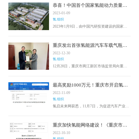
恭喜！中国首个国家氢能动力质量检
验检测中心正式揭牌成立
2023-01-09
氢.组织
2023年1月9日，由中国汽研投资建设的国家氢
能动力质量检验检测中心正式在重庆揭牌成
立。中国检验认证（集团）有限公司领导、中
国工程院院士、重庆市科协主席潘复生、重庆
重庆发出首张氢能源汽车车载气瓶充
市两江新区管委会领导莅临现场并致辞。中国
装许可证
2022-12-30
氢能动力质量检验检测中心自2020年9月16日开
氢.组织
工建设，历时2年，目前已按计划顺利建成并投
入运营。
12月28日，重庆市两江新区市场监管局向重庆
明天氢能科技有限公司发出全市首张氢能源汽
车车载气瓶充装许可证，为氢能产业集聚发展
注入新动能。据重庆两江新区报道，明天氢能
最高奖励1000万元！重庆市开启氢燃
打造的重庆两江加氢站位于两江新区鱼复新
料电池商用车研发奖励申报
2022-11-09
城，日加氢能力500公斤，可满足50辆氢燃料电
氢.组织
池汽车的加氢需求。明天氢能相关负责人表
示，下一步将与氢能产业链上下游企业合作，
氢启未来网获悉，11月7日，为促进汽车产业平
不断开拓市场，推动两江新区氢能产业高质量
稳增长，重庆市经济信息委、市财政局日前联
发展。
合发布《关于重庆市促进汽车产业平稳增长政
策措施市级财政奖励资金相关事项的通知》
重庆加快氢能网络建设！《重庆市推
进智能网联新能源汽车基础设施建设
2022-10-10
及服务行动计划(2022—2025年)》发
氢.组织