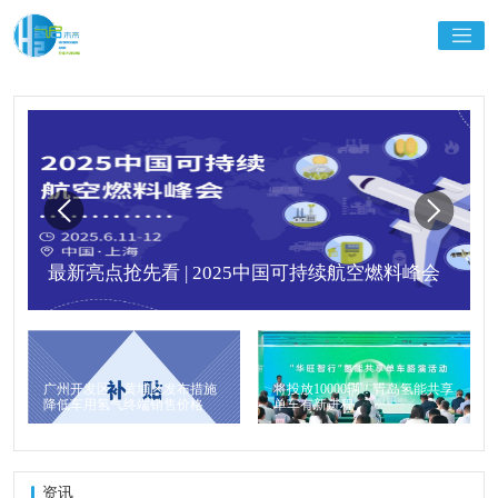
最新亮点抢先看 | 2025中国可持续航空燃料峰会
广州开发区、黄埔区发布措施
将投放10000辆！青岛氢能共享
降低车用氢气终端销售价格
单车有新进程
资讯