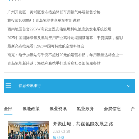
广州开发区、黄埔区发布措施降低车用氢气终端销售价格
将投放10000辆！青岛氢能共享单车有新进程
西南地区首套220kW高安全固态储氢燃料电池应急发电系统投用
2025中国国际绿氢及氢能应用产业高峰论坛圆满落幕！干货满满，精彩瞬
间不容错过！
最新亮点抢先看 | 2025中国可持续航空燃料峰会
南充：给予加氢站每千克不超过20元的运营补贴，年用氢量达标企业一次
性补助
青岛氢能新跨越：海德利森携手打造首座社会加氢服务站
全球首台套！240吨氢能矿用刚性自卸车联合开发协议签署暨项目阶段开发
成果验收工作会议在呼伦贝尔举行
新疆俊瑞温宿规模化制绿氢项目开工仪式在温宿县成功举办
信息资讯排行
荷兰氢能产业联盟到访天德工业装备，与市区相关领导就威海文登区氢能
产业发展举办交流会
全部
氢能政策
氢业资讯
氢业政务
会展信息
产
齐聚山城，共谋氢能发展之路
2023-03-29
氢.组织