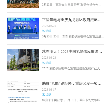
3月23日，商联会在重庆召开“取势合道合作共
赢商联会2023一季度市场研讨及业务交流会”。
会议围绕“中国汽车发展的外部环境”、“新能源
商用车市场走势”、“新能源商用车车企间车型互
正星氢电与重庆九龙坡区政府战略签
补”、“商联会会员单位业务合作”等议题进行。
约
2023-03-25
本次峰会以“协同共生·构建氢体系”为主题，研
氢.组织
判政策走向，探讨交通、钢铁、化工、储能等
氢能应用场景，及以应用为先导的氢能供给体
3月23日-25日，2023氢能供应链峰会暨首届成渝
系构建，探索氢能产业发展的商业化路径。
氢能产业大会在重庆举办。本次大会的主题
为“协同共生，构建氢体系”。本次大会邀请了政
府、院校、行业专家及企业代表，共同研判政
就在明天！2023中国氢能供应链峰
策走向，探讨交通、钢铁、化工储能等氢能应
会，重庆等你来！
2023-03-23
用场景，及以应用为先导的氢能供给体系构
氢.组织
建，探索氢能产业发展的商业化路径。正星氢
电受邀出席此次大会。大会期间，正星氢电作
“2023氢能供应链峰会暨首届成渝氢能产业大
为国内加氢基础设施整体解决方案代表企业与
会”将于2023年3月23日- 25日在重庆召开
重庆九龙坡区政府进行战略合作签约。
助推“氢能”跑起来，重庆又发一项试
行政策
2023-03-17
氢.组织
氢启未来网获悉，3月16日，重庆市九龙坡区经
济和信息化委员会印发《重庆市九龙坡区支持
氢能产业发展政策措施（试行）》的通知