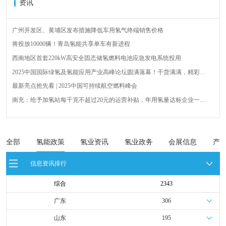
资讯
广州开发区、黄埔区发布措施降低车用氢气终端销售价格
将投放10000辆！青岛氢能共享单车有新进程
西南地区首套220kW高安全固态储氢燃料电池应急发电系统投用
2025中国国际绿氢及氢能应用产业高峰论坛圆满落幕！干货满满，精彩瞬
间不容错过！
最新亮点抢先看 | 2025中国可持续航空燃料峰会
南充：给予加氢站每千克不超过20元的运营补贴，年用氢量达标企业一次
性补助
青岛氢能新跨越：海德利森携手打造首座社会加氢服务站
全球首台套！240吨氢能矿用刚性自卸车联合开发协议签署暨项目阶段开发
成果验收工作会议在呼伦贝尔举行
新疆俊瑞温宿规模化制绿氢项目开工仪式在温宿县成功举办
全部
氢能政策
氢业资讯
氢业政务
会展信息
产
荷兰氢能产业联盟到访天德工业装备，与市区相关领导就威海文登区氢能
信息资讯排行
产业发展举办交流会
综合
2343
广东
306
山东
195