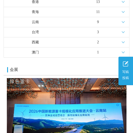
香港
13
青海
11
云南
9
台湾
3
西藏
2
澳门
1
会展
更多
写稿
投稿