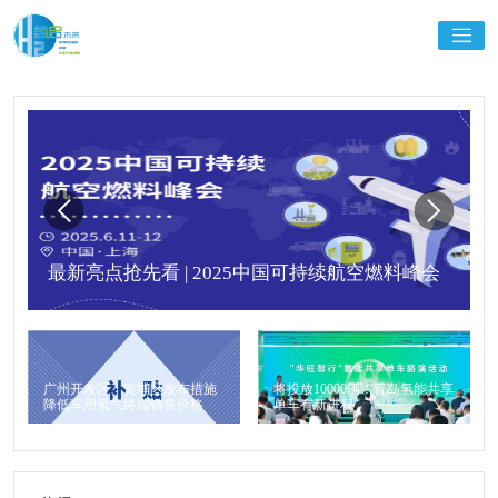
最新亮点抢先看 | 2025中国可持续航空燃料峰会
广州开发区、黄埔区发布措施
将投放10000辆！青岛氢能共享
降低车用氢气终端销售价格
单车有新进程