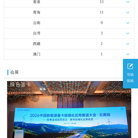
香港
13
青海
11
云南
9
台湾
3
西藏
2
澳门
1
会展
更多
写稿
投稿