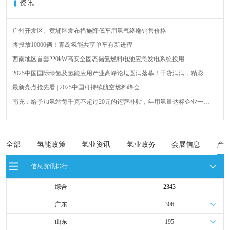
资讯
广州开发区、黄埔区发布措施降低车用氢气终端销售价格
将投放10000辆！青岛氢能共享单车有新进程
西南地区首套220kW高安全固态储氢燃料电池应急发电系统投用
2025中国国际绿氢及氢能应用产业高峰论坛圆满落幕！干货满满，精彩瞬
间不容错过！
最新亮点抢先看 | 2025中国可持续航空燃料峰会
南充：给予加氢站每千克不超过20元的运营补贴，年用氢量达标企业一次
性补助
青岛氢能新跨越：海德利森携手打造首座社会加氢服务站
全球首台套！240吨氢能矿用刚性自卸车联合开发协议签署暨项目阶段开发
成果验收工作会议在呼伦贝尔举行
新疆俊瑞温宿规模化制绿氢项目开工仪式在温宿县成功举办
全部
氢能政策
氢业资讯
氢业政务
会展信息
产
荷兰氢能产业联盟到访天德工业装备，与市区相关领导就威海文登区氢能
信息资讯排行
产业发展举办交流会
综合
2343
广东
306
山东
195