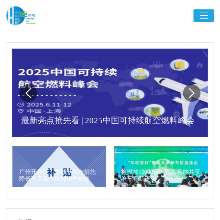
最新亮点抢先看 | 2025中国可持续航空燃料峰会
广州开发区、黄埔区发布措施
将投放10000辆！青岛氢能共享
降低车用氢气终端销售价格
单车有新进程