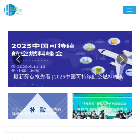
最新亮点抢先看 | 2025中国可持续航空燃料峰会
广州开发区、黄埔区发布措施
将投放10000辆！青岛氢能共享
降低车用氢气终端销售价格
单车有新进程