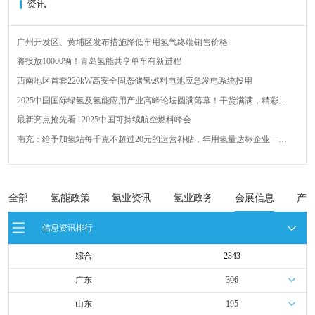
资讯
广州开发区、黄埔区发布措施降低车用氢气终端销售价格
将投放10000辆！青岛氢能共享单车有新进程
西南地区首套220kW高安全固态储氢燃料电池应急发电系统投用
2025中国国际绿氢及氢能应用产业高峰论坛圆满落幕！干货满满，精彩瞬
间不容错过！
最新亮点抢先看 | 2025中国可持续航空燃料峰会
南充：给予加氢站每千克不超过20元的运营补贴，年用氢量达标企业一次
性补助
青岛氢能新跨越：海德利森携手打造首座社会加氢服务站
全球首台套！240吨氢能矿用刚性自卸车联合开发协议签署暨项目阶段开发
成果验收工作会议在呼伦贝尔举行
新疆俊瑞温宿规模化制绿氢项目开工仪式在温宿县成功举办
全部
氢能政策
氢业资讯
氢业政务
会展信息
产
荷兰氢能产业联盟到访天德工业装备，与市区相关领导就威海文登区氢能
信息资讯排行
产业发展举办交流会
综合
2343
广东
306
山东
195