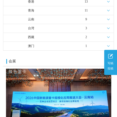
香港
13
青海
11
云南
9
台湾
3
西藏
2
澳门
1
会展
更多
写稿
投稿