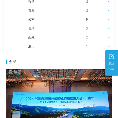
香港
13
青海
11
云南
9
台湾
3
西藏
2
澳门
1
会展
更多
写稿
投稿