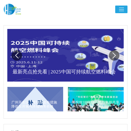
最新亮点抢先看 | 2025中国可持续航空燃料峰会
广州开发区、黄埔区发布措施
将投放10000辆！青岛氢能共享
降低车用氢气终端销售价格
单车有新进程