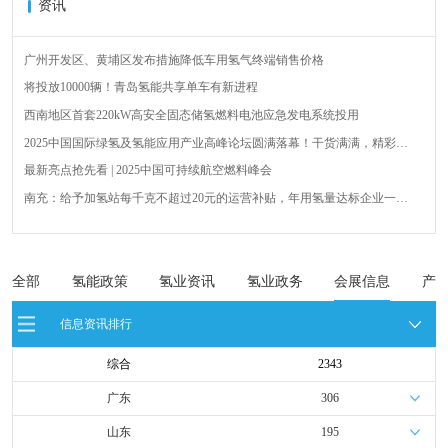
资讯
广州开发区、黄埔区发布措施降低车用氢气终端销售价格
将投放10000辆！青岛氢能共享单车有新进程
西南地区首套220kW高安全固态储氢燃料电池应急发电系统投用
2025中国国际绿氢及氢能应用产业高峰论坛圆满落幕！干货满满，精彩瞬
间不容错过！
最新亮点抢先看 | 2025中国可持续航空燃料峰会
南充：给予加氢站每千克不超过20元的运营补贴，年用氢量达标企业一次
性补助
青岛氢能新跨越：海德利森携手打造首座社会加氢服务站
全球首台套！240吨氢能矿用刚性自卸车联合开发协议签署暨项目阶段开发
成果验收工作会议在呼伦贝尔举行
新疆俊瑞温宿规模化制绿氢项目开工仪式在温宿县成功举办
全部
氢能政策
氢业资讯
氢业政务
会展信息
产
荷兰氢能产业联盟到访天德工业装备，与市区相关领导就威海文登区氢能
信息资讯排行
产业发展举办交流会
综合
2343
广东
306
山东
195