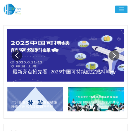
最新亮点抢先看 | 2025中国可持续航空燃料峰会
广州开发区、黄埔区发布措施
将投放10000辆！青岛氢能共享
降低车用氢气终端销售价格
单车有新进程