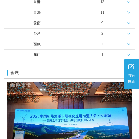
香港
13
青海
11
云南
9
台湾
3
西藏
2
澳门
1
会展
更多
写稿
投稿