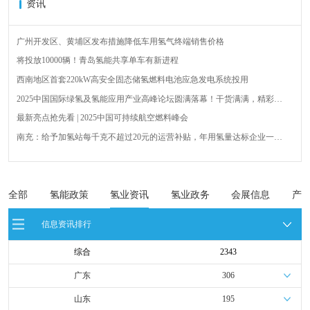
资讯
广州开发区、黄埔区发布措施降低车用氢气终端销售价格
将投放10000辆！青岛氢能共享单车有新进程
西南地区首套220kW高安全固态储氢燃料电池应急发电系统投用
2025中国国际绿氢及氢能应用产业高峰论坛圆满落幕！干货满满，精彩瞬
间不容错过！
最新亮点抢先看 | 2025中国可持续航空燃料峰会
南充：给予加氢站每千克不超过20元的运营补贴，年用氢量达标企业一次
性补助
青岛氢能新跨越：海德利森携手打造首座社会加氢服务站
全球首台套！240吨氢能矿用刚性自卸车联合开发协议签署暨项目阶段开发
成果验收工作会议在呼伦贝尔举行
新疆俊瑞温宿规模化制绿氢项目开工仪式在温宿县成功举办
全部
氢能政策
氢业资讯
氢业政务
会展信息
产
荷兰氢能产业联盟到访天德工业装备，与市区相关领导就威海文登区氢能
信息资讯排行
产业发展举办交流会
综合
2343
广东
306
山东
195