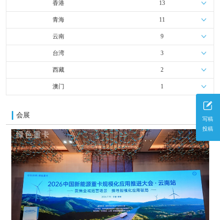
香港
13
青海
11
云南
9
台湾
3
西藏
2
澳门
1
会展
更多
写稿
投稿