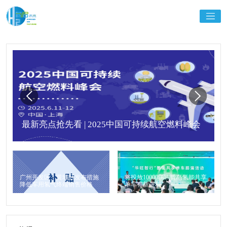
最新亮点抢先看 | 2025中国可持续航空燃料峰会
广州开发区、黄埔区发布措施
将投放10000辆！青岛氢能共享
降低车用氢气终端销售价格
单车有新进程