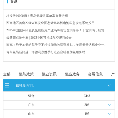
资讯
将投放10000辆！青岛氢能共享单车有新进程
西南地区首套220kW高安全固态储氢燃料电池应急发电系统投用
2025中国国际绿氢及氢能应用产业高峰论坛圆满落幕！干货满满，精彩瞬
间不容错过！
最新亮点抢先看 | 2025中国可持续航空燃料峰会
南充：给予加氢站每千克不超过20元的运营补贴，年用氢量达标企业一次
性补助
青岛氢能新跨越：海德利森携手打造首座社会加氢服务站
全球首台套！240吨氢能矿用刚性自卸车联合开发协议签署暨项目阶段开发
成果验收工作会议在呼伦贝尔举行
新疆俊瑞温宿规模化制绿氢项目开工仪式在温宿县成功举办
荷兰氢能产业联盟到访天德工业装备，与市区相关领导就威海文登区氢能
全部
氢能政策
氢业资讯
氢业政务
会展信息
产
产业发展举办交流会
广州开发区、黄埔区发布措施降低车用氢气终端销售价格
信息资讯排行
综合
2343
广东
306
山东
195