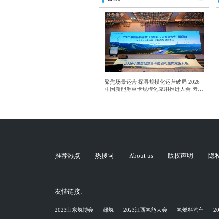
聚焦场景运营 探寻规模化运营破局 2026
中国新能源重卡规模化应用推进大会·云南
站成功举行
推荐热点
热搜词
About us
版权声明
隐
友情链接:
2023山东氢博会
绿氢
2023江西氢能大会
氢燃料汽车
2