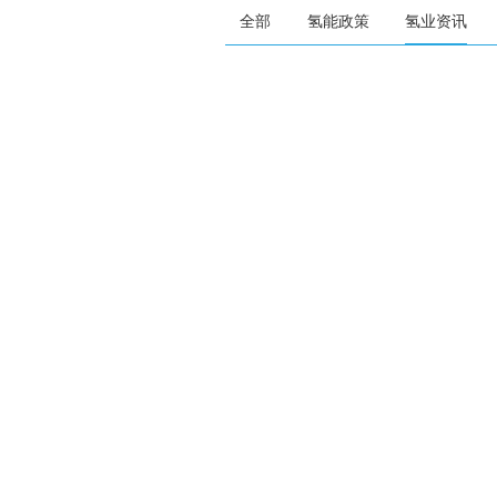
全部
氢能政策
氢业资讯