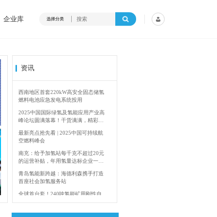
企业库
选择分类
资讯
西南地区首套220kW高安全固态储氢
燃料电池应急发电系统投用
2025中国国际绿氢及氢能应用产业高
峰论坛圆满落幕！干货满满，精彩瞬
间不容错过！
最新亮点抢先看 | 2025中国可持续航
空燃料峰会
南充：给予加氢站每千克不超过20元
的运营补贴，年用氢量达标企业一次
性补助
4年加快建设输氢管道网络
香港双层氢能巴
青岛氢能新跨越：海德利森携手打造
首座社会加氢服务站
全球首台套！240吨氢能矿用刚性自
卸车联合开发协议签署暨项目阶段开
发成果验收工作会议在呼伦贝尔举行
新疆俊瑞温宿规模化制绿氢项目开工