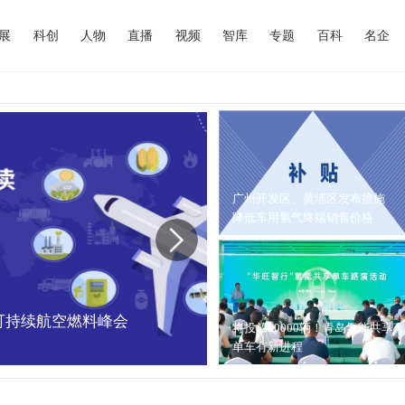
展
科创
人物
直播
视频
智库
专题
百科
名企
广州开发区、黄埔区发布措施
降低车用氢气终端销售价格
中国可持续航空燃料峰会
内蒙古能源局：202
将投放10000辆！青岛氢能共享
单车有新进程