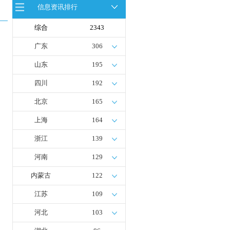
仪式在温宿县成功举办
信息资讯排行
荷兰氢能产业联盟到访天德工业装
备，与市区相关领导就威海文登区氢
综合
2343
能产业发展举办交流会
广州开发区、黄埔区发布措施降低车
广东
306
用氢气终端销售价格
将投放10000辆！青岛氢能共享单车
山东
195
有新进程
四川
192
北京
165
上海
164
浙江
139
河南
129
内蒙古
122
江苏
109
河北
103