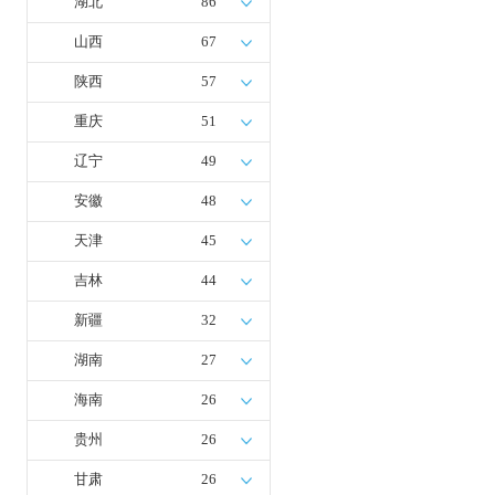
湖北
86
山西
67
陕西
57
重庆
51
辽宁
49
安徽
48
天津
45
吉林
44
新疆
32
湖南
27
海南
26
贵州
26
甘肃
26