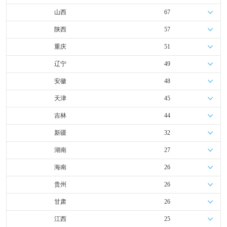
山西
67
陕西
57
重庆
51
辽宁
49
安徽
48
天津
45
吉林
44
新疆
32
湖南
27
海南
26
贵州
26
甘肃
26
江西
25