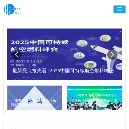
最新亮点抢先看 | 2025中国可持续航空燃料峰会
广州开发区、黄埔区发布措施
将投放10000辆！青岛氢能共享
降低车用氢气终端销售价格
单车有新进程