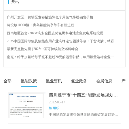
资讯
广州开发区、黄埔区发布措施降低车用氢气终端销售价格
将投放10000辆！青岛氢能共享单车有新进程
西南地区首套220kW高安全固态储氢燃料电池应急发电系统投用
2025中国国际绿氢及氢能应用产业高峰论坛圆满落幕！干货满满，精彩瞬
间不容错过！
最新亮点抢先看 | 2025中国可持续航空燃料峰会
南充：给予加氢站每千克不超过20元的运营补贴，年用氢量达标企业一次
性补助
青岛氢能新跨越：海德利森携手打造首座社会加氢服务站
全球首台套！240吨氢能矿用刚性自卸车联合开发协议签署暨项目阶段开发
成果验收工作会议在呼伦贝尔举行
新疆俊瑞温宿规模化制绿氢项目开工仪式在温宿县成功举办
全部
氢能政策
氢业资讯
氢业政务
会展信息
产
荷兰氢能产业联盟到访天德工业装备，与市区相关领导就威海文登区氢能
产业发展举办交流会
​四川遂宁市“十四五”能源发展规划：
打造“制氢—储氢—运氢—用氢”氢能
2022-06-17
全产业链
氢.组织
中国能源发展将引领世界能源低碳发展趋势。
其次，中国有良好的非化石能源发展态势及制
造业基础。中国是全球最大可再生电力生产