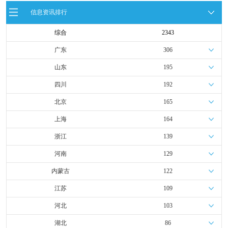
国。中国还积极发展太阳能和风能，并成为全
球最大的风力发电机制造国之一，在光伏、核
信息资讯排行
电、氢能等领域的投资实力和技术水平处于国
际领先。加强加氢站建设，努力构建遂宁加氢
综合
2343
网络，打造“制氢—储氢—运氢—用氢”氢能全产
业链，推动遂宁氢能生产与利用的新局面。
广东
306
山东
195
四川
192
北京
165
上海
164
浙江
139
河南
129
内蒙古
122
江苏
109
河北
103
湖北
86