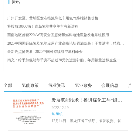
资讯
广州开发区、黄埔区发布措施降低车用氢气终端销售价格
将投放10000辆！青岛氢能共享单车有新进程
西南地区首套220kW高安全固态储氢燃料电池应急发电系统投用
2025中国国际绿氢及氢能应用产业高峰论坛圆满落幕！干货满满，精彩瞬
间不容错过！
最新亮点抢先看 | 2025中国可持续航空燃料峰会
南充：给予加氢站每千克不超过20元的运营补贴，年用氢量达标企业一次
性补助
青岛氢能新跨越：海德利森携手打造首座社会加氢服务站
全球首台套！240吨氢能矿用刚性自卸车联合开发协议签署暨项目阶段开发
成果验收工作会议在呼伦贝尔举行
新疆俊瑞温宿规模化制绿氢项目开工仪式在温宿县成功举办
全部
氢能政策
氢业资讯
氢业政务
会展信息
产
荷兰氢能产业联盟到访天德工业装备，与市区相关领导就威海文登区氢能
产业发展举办交流会
发展氢能技术！推进煤化工与“绿
氢”产业耦合示范！黑龙江发布工业领
2022-12-19
域碳达峰实施方案
氢.组织
12月14日，黑龙江省工信厅、省发改委、省生
态环境厅三部门联合发布《黑龙江省工业领域
碳达峰实施方案》