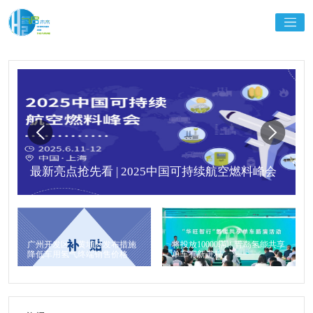
最新亮点抢先看 | 2025中国可持续航空燃料峰会
广州开发区、黄埔区发布措施
将投放10000辆！青岛氢能共享
降低车用氢气终端销售价格
单车有新进程