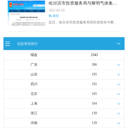
哈尔滨市投资服务局与黎明气体集团
对接洽谈氢能产业项目
2022-03-10
氢.组织
近日，哈尔滨市投资服务局局长徐智东与黎明
气体集团副总裁姜帆就氢能产业项目进行了座
谈。双方就哈尔滨市积极响应国家“双碳”战略，
加快能源结构转型，加快清洁能源发展步伐，
对氢能产业前瞻性布局进行了深入交流。下一
信息资讯排行
步，哈尔滨市投资服务局将积极为黎明气体集
团在哈尔滨的业务拓展和延伸提供大力支持。
综合
2343
广东
306
山东
195
四川
192
北京
165
上海
164
浙江
139
河南
129