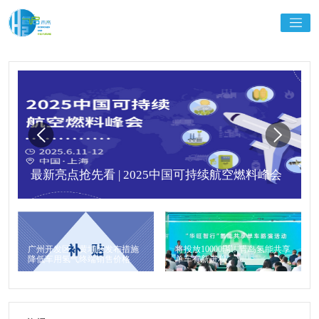
最新亮点抢先看 | 2025中国可持续航空燃料峰会
广州开发区、黄埔区发布措施
将投放10000辆！青岛氢能共享
降低车用氢气终端销售价格
单车有新进程