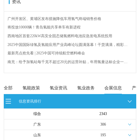
资讯
广州开发区、黄埔区发布措施降低车用氢气终端销售价格
将投放10000辆！青岛氢能共享单车有新进程
西南地区首套220kW高安全固态储氢燃料电池应急发电系统投用
2025中国国际绿氢及氢能应用产业高峰论坛圆满落幕！干货满满，精彩瞬
间不容错过！
最新亮点抢先看 | 2025中国可持续航空燃料峰会
南充：给予加氢站每千克不超过20元的运营补贴，年用氢量达标企业一次
性补助
青岛氢能新跨越：海德利森携手打造首座社会加氢服务站
全球首台套！240吨氢能矿用刚性自卸车联合开发协议签署暨项目阶段开发
成果验收工作会议在呼伦贝尔举行
新疆俊瑞温宿规模化制绿氢项目开工仪式在温宿县成功举办
全部
氢能政策
氢业资讯
氢业政务
会展信息
产
荷兰氢能产业联盟到访天德工业装备，与市区相关领导就威海文登区氢能
信息资讯排行
产业发展举办交流会
综合
2343
广东
306
山东
195