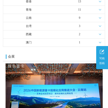
香港
13
青海
11
云南
9
台湾
3
西藏
2
澳门
1
会展
更多
写稿
投稿