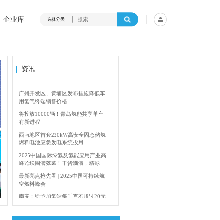
企业库
选择分类
资讯
广州开发区、黄埔区发布措施降低车
用氢气终端销售价格
将投放10000辆！青岛氢能共享单车
有新进程
西南地区首套220kW高安全固态储氢
燃料电池应急发电系统投用
2025中国国际绿氢及氢能应用产业高
峰论坛圆满落幕！干货满满，精彩瞬
间不容错过！
4年加快建设输氢管道网络
香港双层氢能巴
最新亮点抢先看 | 2025中国可持续航
空燃料峰会
南充：给予加氢站每千克不超过20元
的运营补贴，年用氢量达标企业一次
性补助
青岛氢能新跨越：海德利森携手打造