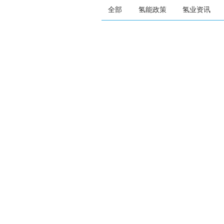
全部
氢能政策
氢业资讯