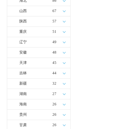
湖北
86
山西
67
陕西
57
重庆
51
辽宁
49
安徽
48
天津
45
吉林
44
新疆
32
湖南
27
海南
26
贵州
26
甘肃
26