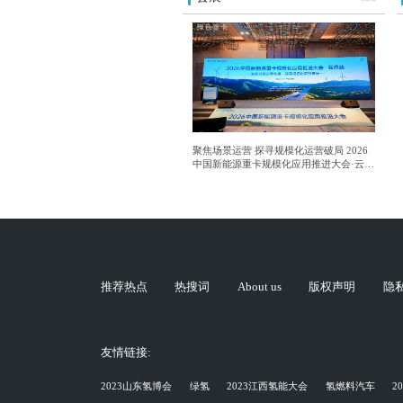
聚焦场景运营 探寻规模化运营破局 2026
中国新能源重卡规模化应用推进大会·云南
站成功举行
推荐热点
热搜词
About us
版权声明
隐
友情链接:
2023山东氢博会
绿氢
2023江西氢能大会
氢燃料汽车
2