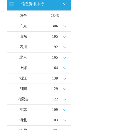
首座社会加氢服务站
信息资讯排行
全球首台套！240吨氢能矿用刚性自
卸车联合开发协议签署暨项目阶段开
综合
2343
发成果验收工作会议在呼伦贝尔举行
新疆俊瑞温宿规模化制绿氢项目开工
广东
306
仪式在温宿县成功举办
荷兰氢能产业联盟到访天德工业装
山东
195
备，与市区相关领导就威海文登区氢
能产业发展举办交流会
四川
192
北京
165
上海
164
浙江
139
河南
129
内蒙古
122
江苏
109
河北
103