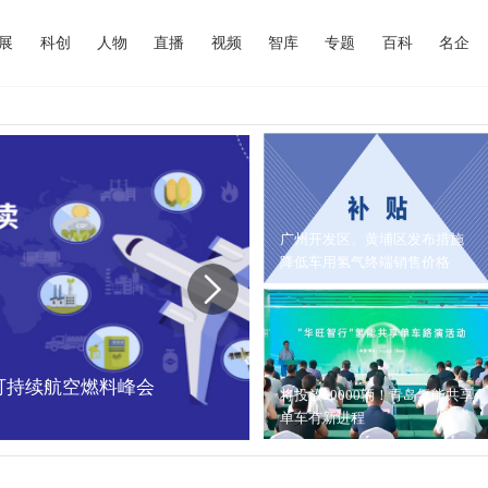
展
科创
人物
直播
视频
智库
专题
百科
名企
广州开发区、黄埔区发布措施
降低车用氢气终端销售价格
中国可持续航空燃料峰会
内蒙古能源局：202
将投放10000辆！青岛氢能共享
单车有新进程