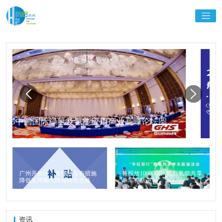
最新亮点抢先看 | 2025中国可持续航空燃料峰会
广州开发区、黄埔区发布措施
将投放10000辆！青岛氢能共享
降低车用氢气终端销售价格
单车有新进程
资讯