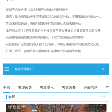
最新亮点抢先看 | 2025中国可持续航空燃料峰会
南充：给予加氢站每千克不超过20元的运营补贴，年用氢量达标企业一次
性补助
青岛氢能新跨越：海德利森携手打造首座社会加氢服务站
全球首台套！240吨氢能矿用刚性自卸车联合开发协议签署暨项目阶段开发
成果验收工作会议在呼伦贝尔举行
新疆俊瑞温宿规模化制绿氢项目开工仪式在温宿县成功举办
荷兰氢能产业联盟到访天德工业装备，与市区相关领导就威海文登区氢能
产业发展举办交流会
广州开发区、黄埔区发布措施降低车用氢气终端销售价格
将投放10000辆！青岛氢能共享单车有新进程
西南地区首套220kW高安全固态储氢燃料电池应急发电系统投用
信息资讯排行
2025中国国际绿氢及氢能应用产业高峰论坛圆满落幕！干货满满，精彩瞬
间不容错过！
全部
氢能政策
氢业资讯
氢业政务
会展信息
产
会展
更多