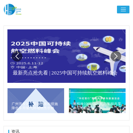
最新亮点抢先看 | 2025中国可持续航空燃料峰会
广州开发区、黄埔区发布措施
将投放10000辆！青岛氢能共享
降低车用氢气终端销售价格
单车有新进程
资讯