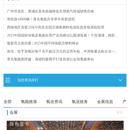
广州开发区、黄埔区发布措施降低车用氢气终端销售价格
将投放10000辆！青岛氢能共享单车有新进程
西南地区首套220kW高安全固态储氢燃料电池应急发电系统投用
2025中国国际绿氢及氢能应用产业高峰论坛圆满落幕！干货满满，精彩瞬
间不容错过！
最新亮点抢先看 | 2025中国可持续航空燃料峰会
南充：给予加氢站每千克不超过20元的运营补贴，年用氢量达标企业一次
性补助
青岛氢能新跨越：海德利森携手打造首座社会加氢服务站
全球首台套！240吨氢能矿用刚性自卸车联合开发协议签署暨项目阶段开发
成果验收工作会议在呼伦贝尔举行
新疆俊瑞温宿规模化制绿氢项目开工仪式在温宿县成功举办
信息资讯排行
荷兰氢能产业联盟到访天德工业装备，与市区相关领导就威海文登区氢能
产业发展举办交流会
全部
氢能政策
氢业资讯
氢业政务
会展信息
产
会展
更多