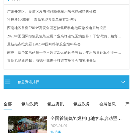
广州开发区、黄埔区发布措施降低车用氢气终端销售价格
将投放10000辆！青岛氢能共享单车有新进程
西南地区首套220kW高安全固态储氢燃料电池应急发电系统投用
2025中国国际绿氢及氢能应用产业高峰论坛圆满落幕！干货满满，精彩瞬
间不容错过！
最新亮点抢先看 | 2025中国可持续航空燃料峰会
南充：给予加氢站每千克不超过20元的运营补贴，年用氢量达标企业一次
性补助
青岛氢能新跨越：海德利森携手打造首座社会加氢服务站
全球首台套！240吨氢能矿用刚性自卸车联合开发协议签署暨项目阶段开发
成果验收工作会议在呼伦贝尔举行
新疆俊瑞温宿规模化制绿氢项目开工仪式在温宿县成功举办
信息资讯排行
荷兰氢能产业联盟到访天德工业装备，与市区相关领导就威海文登区氢能
产业发展举办交流会
全部
氢能政策
氢业资讯
氢业政务
会展信息
产
全国首辆氨氢燃料电池客车启动暨签
约仪式举行
2023-01-09
氢.汽车