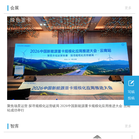
35Mpa加氢站，按加氢站设备投入金额的30%补
会展
更多
助，最高不超过300万元；对于加氢能力达到
500kg/d的70Mpa加氢站或者1000kg/d的35Mpa，
按加氢站设备投入金额的30%补助，最高不超过
500万元。而在氢气补贴方面，2020-2021年度销
售价格40元/kg及以下，补贴20元/kg；2022年度
销售价格35元/kg及以下，补贴14元/kg；2023年
度销售价格30元/kg及以下，补贴9元/kg。
写稿
投稿
聚焦场景运营 探寻规模化运营破局 2026中国新能源重卡规模化应用推进大会·云南
站成功举行
智库
更多