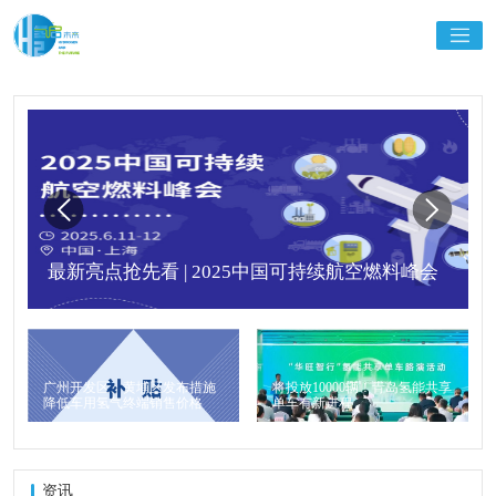
最新亮点抢先看 | 2025中国可持续航空燃料峰会
广州开发区、黄埔区发布措施
将投放10000辆！青岛氢能共享
降低车用氢气终端销售价格
单车有新进程
资讯