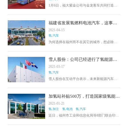
1月6日，福大紫金公司与金龙客车共同打造的
第一辆氨氢燃料电池客车启动暨签约仪式在福
州大学举行。随后，在与会领导和嘉宾的见证
下，福大紫金公司与金龙客车签订了氨氢能源
福建省发展氢燃料电池汽车，这事可
客车新车型开发合作协议。
靠不可靠？
2021-04-15
氢.汽车
为何选择在福州而不在其它的城市，想必除了
这是省会城市以外，另外一方面的原因就是福
州所拥有的本地资源。
雪人股份：公司已经进行了氢能源产
业链完整布局
2021-03-17
氢.汽车
雪人股份在互动平台表示，未来新能源汽车将
朝着无碳清洁能源的方向发展，公司已经进行
了氢能源产业链完整布局，储备了厦门金龙
加氢站补贴500万，打造国家级氢能示
范基地！看福州如何实现后来者居
2021-01-21
上？
氢.加注
氢.电池
氢.汽车
​近日，福州市工业和信息化局等8部门联合印发
《福州市促进氢能源产业发展扶持办法》。该
办法指出，对于日加氢能力达到500kg/d的