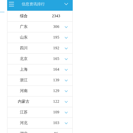
信息资讯排行
全球首台套！240吨氢能矿用刚性自
卸车联合开发协议签署暨项目阶段开
发成果验收工作会议在呼伦贝尔举行
综合
2343
新疆俊瑞温宿规模化制绿氢项目开工
仪式在温宿县成功举办
广东
306
荷兰氢能产业联盟到访天德工业装
备，与市区相关领导就威海文登区氢
山东
195
能产业发展举办交流会
四川
192
北京
165
上海
164
浙江
139
河南
129
内蒙古
122
江苏
109
河北
103