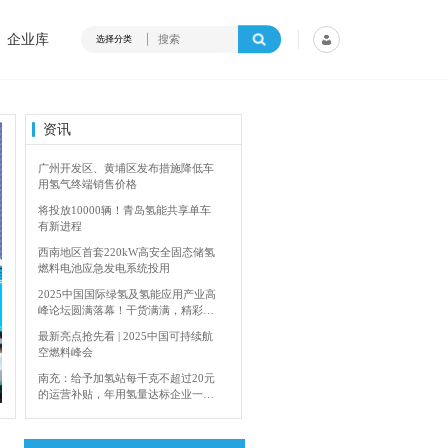
企业库
选择分类
资讯
广州开发区、黄埔区发布措施降低车
用氢气终端销售价格
将投放10000辆！青岛氢能共享单车
有新进程
西南地区首套220kW高安全固态储氢
燃料电池应急发电系统投用
2025中国国际绿氢及氢能应用产业高
峰论坛圆满落幕！干货满满，精彩瞬
间不容错过！
最新亮点抢先看 | 2025中国可持续航
空燃料峰会
4年加快建设输氢管道网络
香港双层氢能巴
南充：给予加氢站每千克不超过20元
的运营补贴，年用氢量达标企业一次
性补助
青岛氢能新跨越：海德利森携手打造
首座社会加氢服务站