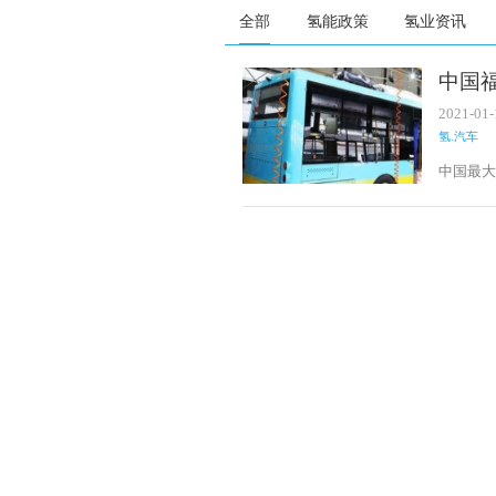
全部
氢能政策
氢业资讯
中国
巴士
2021-01-
氢.汽车
中国最
士市场，