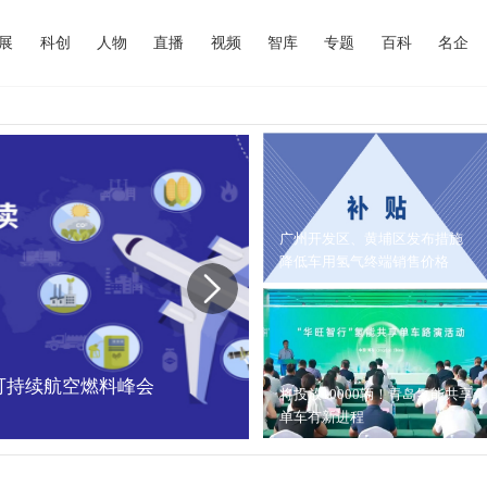
展
科创
人物
直播
视频
智库
专题
百科
名企
广州开发区、黄埔区发布措施
降低车用氢气终端销售价格
中国可持续航空燃料峰会
内蒙古能源局：202
将投放10000辆！青岛氢能共享
单车有新进程