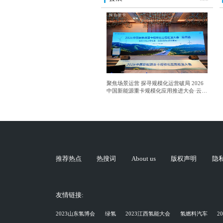
聚焦场景运营 探寻规模化运营破局 2026
中国新能源重卡规模化应用推进大会·云南
站成功举行
推荐热点
热搜词
About us
版权声明
隐
友情链接:
2023山东氢博会
绿氢
2023江西氢能大会
氢燃料汽车
2