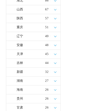
湖北
86
山西
67
陕西
57
重庆
51
辽宁
49
安徽
48
天津
45
吉林
44
新疆
32
湖南
27
海南
26
贵州
26
甘肃
26