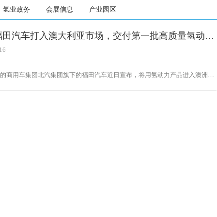
氢业政务
会展信息
产业园区
福田汽车打入澳大利亚市场，交付第一批高质量氢动力
16
大的商用车集团北汽集团旗下的福田汽车近日宣布，将用氢动力产品进入澳洲巴
它现在已经与澳洲电动汽车公司TrueGreen达成了战略合作伙伴关系。