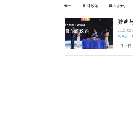
全部
氢能政策
氢业资讯
雅迪
2021-03-
氢.电池
3月26
氢能电
加速推