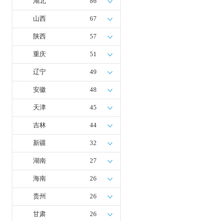
湖北
86
山西
67
陕西
57
重庆
51
辽宁
49
安徽
48
天津
45
吉林
44
新疆
32
湖南
27
海南
26
贵州
26
甘肃
26