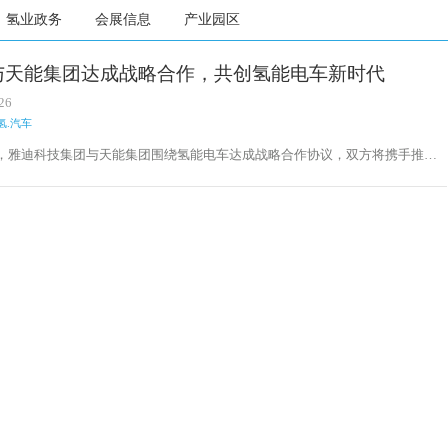
氢业政务
会展信息
产业园区
与天能集团达成战略合作，共创氢能电车新时代
26
氢.汽车
日，雅迪科技集团与天能集团围绕氢能电车达成战略合作协议，双方将携手推进
池研究，充分发挥各自在产业、技术、市场等方面的优势，展开全面深入合作，
动相关产业链商业化进程。