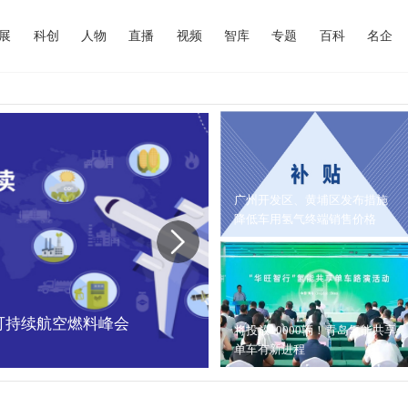
展
科创
人物
直播
视频
智库
专题
百科
名企
广州开发区、黄埔区发布措施
降低车用氢气终端销售价格
中国可持续航空燃料峰会
内蒙古能源局：202
将投放10000辆！青岛氢能共享
单车有新进程