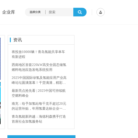
企业库
选择分类
资讯
将投放10000辆！青岛氢能共享单车
有新进程
西南地区首套220kW高安全固态储氢
燃料电池应急发电系统投用
2025中国国际绿氢及氢能应用产业高
峰论坛圆满落幕！干货满满，精彩瞬
间不容错过！
最新亮点抢先看 | 2025中国可持续航
空燃料峰会
南充：给予加氢站每千克不超过20元
的运营补贴，年用氢量达标企业一次
4年加快建设输氢管道网络
香港双层氢能巴
性补助
青岛氢能新跨越：海德利森携手打造
首座社会加氢服务站
全球首台套！240吨氢能矿用刚性自
卸车联合开发协议签署暨项目阶段开