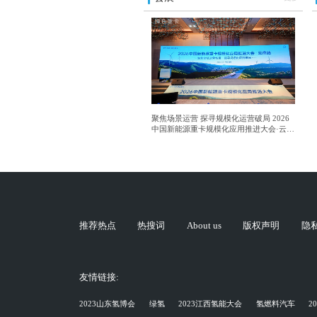
聚焦场景运营 探寻规模化运营破局 2026
中国新能源重卡规模化应用推进大会·云南
站成功举行
推荐热点
热搜词
About us
版权声明
隐
友情链接:
2023山东氢博会
绿氢
2023江西氢能大会
氢燃料汽车
2