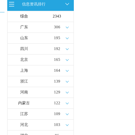
发成果验收工作会议在呼伦贝尔举行
信息资讯排行
新疆俊瑞温宿规模化制绿氢项目开工
仪式在温宿县成功举办
综合
2343
荷兰氢能产业联盟到访天德工业装
备，与市区相关领导就威海文登区氢
能产业发展举办交流会
广东
306
广州开发区、黄埔区发布措施降低车
用氢气终端销售价格
山东
195
四川
192
北京
165
上海
164
浙江
139
河南
129
内蒙古
122
江苏
109
河北
103