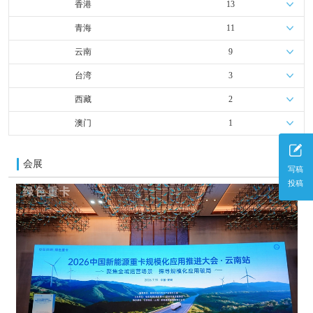
香港
13
青海
11
云南
9
台湾
3
西藏
2
澳门
1
会展
更多
写稿
投稿