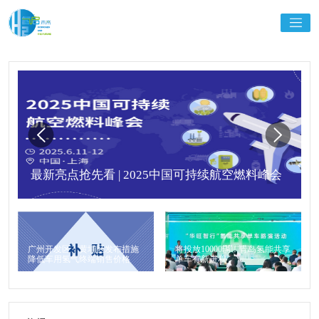
最新亮点抢先看 | 2025中国可持续航空燃料峰会
广州开发区、黄埔区发布措施
将投放10000辆！青岛氢能共享
降低车用氢气终端销售价格
单车有新进程