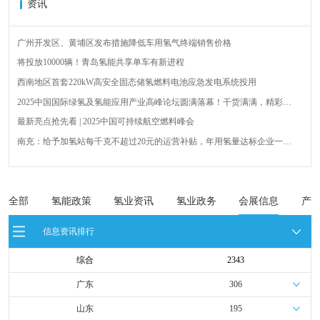
资讯
广州开发区、黄埔区发布措施降低车用氢气终端销售价格
将投放10000辆！青岛氢能共享单车有新进程
西南地区首套220kW高安全固态储氢燃料电池应急发电系统投用
2025中国国际绿氢及氢能应用产业高峰论坛圆满落幕！干货满满，精彩瞬
间不容错过！
最新亮点抢先看 | 2025中国可持续航空燃料峰会
南充：给予加氢站每千克不超过20元的运营补贴，年用氢量达标企业一次
性补助
青岛氢能新跨越：海德利森携手打造首座社会加氢服务站
全球首台套！240吨氢能矿用刚性自卸车联合开发协议签署暨项目阶段开发
成果验收工作会议在呼伦贝尔举行
新疆俊瑞温宿规模化制绿氢项目开工仪式在温宿县成功举办
全部
氢能政策
氢业资讯
氢业政务
会展信息
产
荷兰氢能产业联盟到访天德工业装备，与市区相关领导就威海文登区氢能
信息资讯排行
产业发展举办交流会
综合
2343
广东
306
山东
195