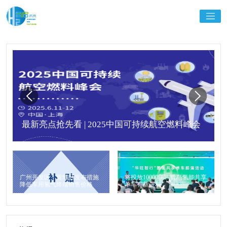
最新亮点抢先看 | 2025中国可持续航空燃料峰会
广州开发区、黄埔区发布措施
将投放10000辆！青岛氢能共享
降低车用氢气终端销售价格
单车有新进程