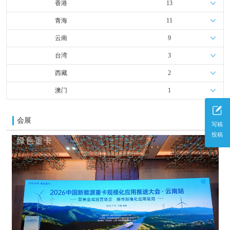
香港
13
青海
11
云南
9
台湾
3
西藏
2
澳门
1
会展
更多
写稿
投稿