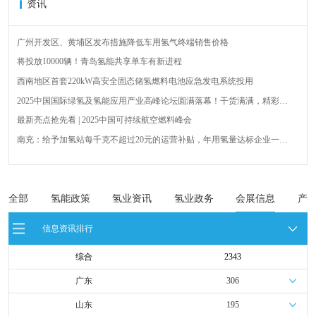
资讯
广州开发区、黄埔区发布措施降低车用氢气终端销售价格
将投放10000辆！青岛氢能共享单车有新进程
西南地区首套220kW高安全固态储氢燃料电池应急发电系统投用
2025中国国际绿氢及氢能应用产业高峰论坛圆满落幕！干货满满，精彩瞬
间不容错过！
最新亮点抢先看 | 2025中国可持续航空燃料峰会
南充：给予加氢站每千克不超过20元的运营补贴，年用氢量达标企业一次
性补助
青岛氢能新跨越：海德利森携手打造首座社会加氢服务站
全球首台套！240吨氢能矿用刚性自卸车联合开发协议签署暨项目阶段开发
成果验收工作会议在呼伦贝尔举行
新疆俊瑞温宿规模化制绿氢项目开工仪式在温宿县成功举办
全部
氢能政策
氢业资讯
氢业政务
会展信息
产
荷兰氢能产业联盟到访天德工业装备，与市区相关领导就威海文登区氢能
信息资讯排行
产业发展举办交流会
综合
2343
广东
306
山东
195