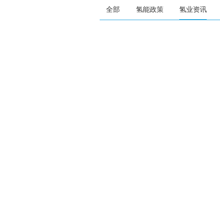
全部
氢能政策
氢业资讯