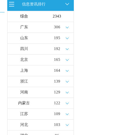
首座社会加氢服务站
信息资讯排行
全球首台套！240吨氢能矿用刚性自
卸车联合开发协议签署暨项目阶段开
综合
2343
发成果验收工作会议在呼伦贝尔举行
新疆俊瑞温宿规模化制绿氢项目开工
广东
306
仪式在温宿县成功举办
荷兰氢能产业联盟到访天德工业装
山东
195
备，与市区相关领导就威海文登区氢
能产业发展举办交流会
四川
192
北京
165
上海
164
浙江
139
河南
129
内蒙古
122
江苏
109
河北
103