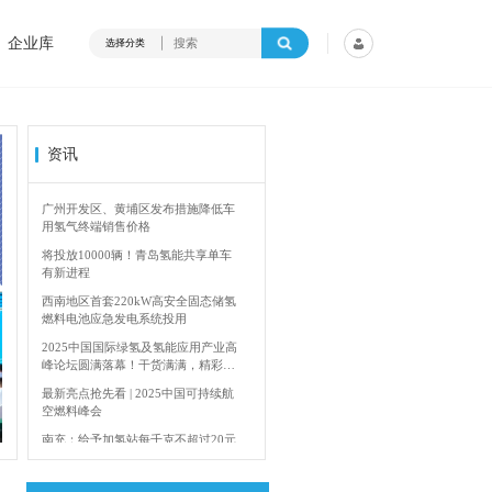
企业库
选择分类
资讯
广州开发区、黄埔区发布措施降低车
用氢气终端销售价格
将投放10000辆！青岛氢能共享单车
有新进程
西南地区首套220kW高安全固态储氢
燃料电池应急发电系统投用
2025中国国际绿氢及氢能应用产业高
峰论坛圆满落幕！干货满满，精彩瞬
间不容错过！
4年加快建设输氢管道网络
香港双层氢能巴
最新亮点抢先看 | 2025中国可持续航
空燃料峰会
南充：给予加氢站每千克不超过20元
的运营补贴，年用氢量达标企业一次
性补助
青岛氢能新跨越：海德利森携手打造