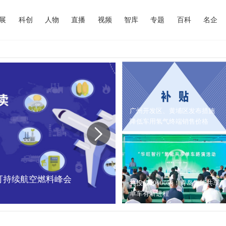
展
科创
人物
直播
视频
智库
专题
百科
名企
广州开发区、黄埔区发布措施
降低车用氢气终端销售价格
中国可持续航空燃料峰会
内蒙古能源局：202
将投放10000辆！青岛氢能共享
单车有新进程