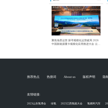
聚焦场景运营 探寻规模化运营破局 2026
中国新能源重卡规模化应用推进大会·云南
站成功举行
推荐热点
热搜词
About us
版权声明
隐
友情链接:
2023山东氢博会
绿氢
2023江西氢能大会
氢燃料汽车
2