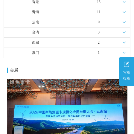
香港
13
青海
11
云南
9
台湾
3
西藏
2
澳门
1
会展
更多
写稿
投稿