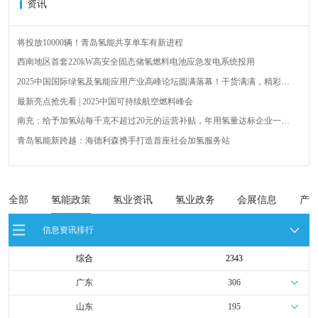
资讯
将投放10000辆！青岛氢能共享单车有新进程
西南地区首套220kW高安全固态储氢燃料电池应急发电系统投用
2025中国国际绿氢及氢能应用产业高峰论坛圆满落幕！干货满满，精彩瞬
间不容错过！
最新亮点抢先看 | 2025中国可持续航空燃料峰会
南充：给予加氢站每千克不超过20元的运营补贴，年用氢量达标企业一次
性补助
青岛氢能新跨越：海德利森携手打造首座社会加氢服务站
全球首台套！240吨氢能矿用刚性自卸车联合开发协议签署暨项目阶段开发
成果验收工作会议在呼伦贝尔举行
新疆俊瑞温宿规模化制绿氢项目开工仪式在温宿县成功举办
荷兰氢能产业联盟到访天德工业装备，与市区相关领导就威海文登区氢能
全部
氢能政策
氢业资讯
氢业政务
会展信息
产
产业发展举办交流会
广州开发区、黄埔区发布措施降低车用氢气终端销售价格
信息资讯排行
综合
2343
广东
306
山东
195