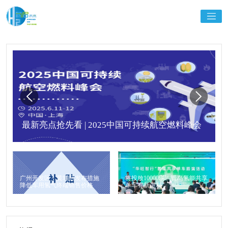
最新亮点抢先看 | 2025中国可持续航空燃料峰会
广州开发区、黄埔区发布措施
将投放10000辆！青岛氢能共享
降低车用氢气终端销售价格
单车有新进程