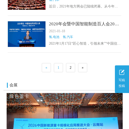
成。
近日，2021年地方两会已陆续闭幕。从今年地
方两会代表、委员们提出的建议中可以看出，
新能源汽车和智能网汽车已成为各省市关注的
焦点，在引发积极热烈讨论的同时，也为汽车
2020年会暨中国智能制造百人会2021
产业的发展带来新气象。
年会在京举行
2021-01-18
氢.电池
氢.汽车
2021年1月17日“匠心智造，引领未来”“中国信息
化iTECH 2020年会暨中国智能制造百人会2021
年会”线上大会在北京成功举办。本届年会是
《中国信息化》杂志举办的首届“iTECH”线上年
会，也是百人会举办的第五届年会。围绕工信
«
1
2
»
部“十四五”工作重点，与会专家共同研讨实体企
业数智化转型升级新思路、实体经济高质量发
展新模式。
写稿
会展
更多
投稿