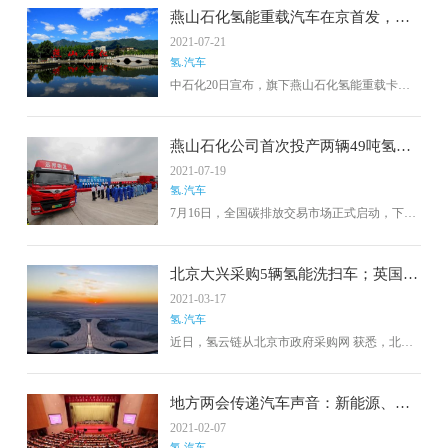
输。这是氢能重卡在北京的第一批应用，开创
燕山石化氢能重载汽车在京首发，开
了首都氢能重卡示范应用的先河。据了解，此
创首都氢重卡示范应用先河
2021-07-21
次投入运营的氢重卡采用氢燃料电池提供动
氢.汽车
力，而水是唯一的排放物。与柴油重载卡车相
比，氢重载卡车每年可减少碳排放140吨。主要
中石化20日宣布，旗下燕山石化氢能重载卡车
用于厂区内各类化工产品的运输，在生产点和
将在北京启动短途运输。这是北京市第一批氢
储存点之间形成固定线路，便于进一步销售。
能重卡应用，开创了首都氢能重卡示范应用先
据了解，氢能重载汽车采用国内标准35MPa氢
河。中石化燕山石化介绍，此次投产的氢能重
燕山石化公司首次投产两辆49吨氢能
气瓶。一次充氢仅需5-10分钟，最大射程可达
型卡车采用氢燃料电池作为动力，水是唯一的
重卡
2021-07-19
400公里。
排放物，实现了真正的零排放、零污染。与柴
氢.汽车
油重载卡车相比，氢重载卡车每年可减少碳排
放140吨。主要用于厂区内各类化工产品的运
7月16日，全国碳排放交易市场正式启动，下午
输，在生产点和储存点之间形成固定线路，便
15时18分，中石化燕山石化举行氢能物流车启
于进一步销售。据了解，氢能重载汽车采用国
动仪式。两辆49吨氢燃料重卡首次在该厂投入
内标准35MPa氢气瓶。一次充氢仅需5-10分钟，
短途运输，标志着氢能运输发展迈出了新的一
北京大兴采购5辆氢能洗扫车；英国或
最大射程可达400公里。
步，氢燃料重卡在北京和中石化系统的示范应
推出4000辆氢动力公交车
2021-03-17
用拉开了序幕。
氢.汽车
近日，氢云链从北京市政府采购网 获悉，北京
市大兴区城市管理委员会2021年氢能源环卫车
辆购置项目公开招标公告发布。氢云链了解
到，此次采购5辆18吨氢燃料电池洗扫车，总预
地方两会传递汽车声音：新能源、智
算690万元，即每台138万。同时招标公告显
能网联汽车为关键词
2021-02-07
示，交货日期为合同签订后30个日历天内完
氢.汽车