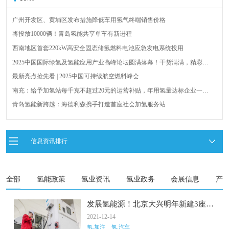
广州开发区、黄埔区发布措施降低车用氢气终端销售价格
将投放10000辆！青岛氢能共享单车有新进程
西南地区首套220kW高安全固态储氢燃料电池应急发电系统投用
2025中国国际绿氢及氢能应用产业高峰论坛圆满落幕！干货满满，精彩瞬
间不容错过！
最新亮点抢先看 | 2025中国可持续航空燃料峰会
南充：给予加氢站每千克不超过20元的运营补贴，年用氢量达标企业一次
性补助
青岛氢能新跨越：海德利森携手打造首座社会加氢服务站
全球首台套！240吨氢能矿用刚性自卸车联合开发协议签署暨项目阶段开发
成果验收工作会议在呼伦贝尔举行
新疆俊瑞温宿规模化制绿氢项目开工仪式在温宿县成功举办
信息资讯排行
荷兰氢能产业联盟到访天德工业装备，与市区相关领导就威海文登区氢能
产业发展举办交流会
全部
氢能政策
氢业资讯
氢业政务
会展信息
产
发展氢能源！北京大兴明年新建3座加
氢站，推广500辆氢能车
2021-12-14
氢.加注
氢.汽车