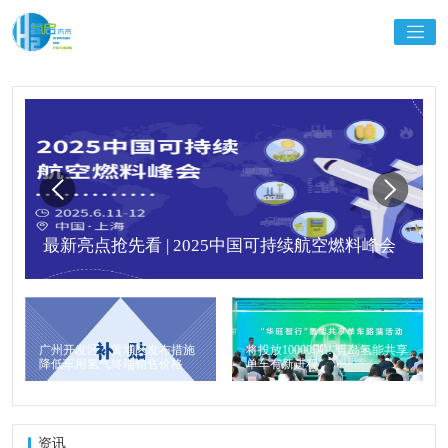
最新亮点抢先看 | 2025中国可持续航空燃料峰会
广州开发区、黄埔区发布措施
将投放10000辆！青岛氢能共享
降低车用氢气终端销售价格
单车有新进程
资讯