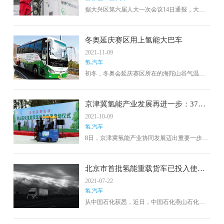
据大兴区第六届人大一次会议14日通报，大兴
国际氢能示范区北部区域已全面建成并投入使
用，占地面积5.4万平方米。
冬奥延庆赛区用上氢能大巴车
2021-11-09
氢.汽车
初冬，冬奥会延庆赛区所在的海陀山谷气温骤
降到冰点，山腰上，几辆绿色、橙色、白色的
氢能大巴车穿梭于其间，与参加测试活动的安
保人员接驳。目前，氢能大巴已正式开始为延
京津冀氢能产业发展再进一步：37辆
庆赛区核心区提供接驳服务，每辆氢能大巴每
氢燃料叉车投入商业应用
2021-10-09
百公里可减少二氧化碳排放量70公斤，相当于
氢.汽车
14棵普通树木一天的吸收量，实现零排放、零
污染。比赛期间，预计将有30辆氢能大巴车为
8日，京津冀氢能产业协同发展迈出重要一步。
赛区提供服务。
首批37辆氢燃料电池叉车正式交付北京燕山石
化公司，将用于燕山石化储运厂、化学品库区
等工况场景。北京燕山石化负责人表示，首批
北京市首批氢能重载货车已投入使
国产氢燃料电池叉车用于燕山石化的商业应
用，续航里程400公里
2021-07-22
用，标志着国内石化行业依托自身氢资源优
氢.汽车
势，结合自身丰富的典型应用场景，探索氢能
能源工业车辆。
从中国石化获悉，近日，中国石化燕山石化股
份有限公司在京举行氢能物流车启动仪式，并
首次投入使用氢能重型载货汽车进行短途运