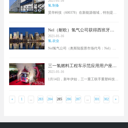
2021-01-16
氢.制备
昊华科技（600378）在新能源领域，特别是在
碳中和领域和氢能源应用领域深耕多年，积累
了强大的技术储备。
Nel（耐欧）氢气公司获得西班牙
Iberdrola公司20兆瓦绿色化肥项目的
2021-01-16
合同
氢.农业
Nel氢气公司（奥斯陆股票市场代号：Nel）的
水电解制氢设备部门，已获得西班牙伊维尔德
罗拉公司（Iberdrola） 1350万欧元的合同，为
西班牙的一个绿色化肥项目提供一台20兆瓦的
三一氢燃料工程车示范应用用户座谈
质子膜（PEM）水电解制氢设备。2020年11月3
会成功召开
2021-01-16
日证券交易所公告显示中Nel已被选为此项目的
1月14日，新年伊始，三一重工联手重塑科技在
首选供应商。
江苏常熟高新区政府领导的见证下，成功召开
氢燃料电池工程车示范应用用户座谈会。
«
1
...
283
284
285
286
287
...
301
302
»