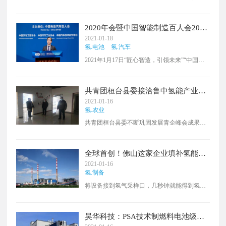
称“奇瑞万达”）高层在接受媒体采访时表示，
公司从去年10月份拿到氢能客车生产资质之
后，在短短两个多月的时间里，已接到订单近
2020年会暨中国智能制造百人会2021
4000万元。
年会在京举行
2021-01-18
氢.电池
氢.汽车
2021年1月17日“匠心智造，引领未来”“中国信
息化iTECH 2020年会暨中国智能制造百人会
2021年会”线上大会在北京成功举办。本届年会
是《中国信息化》杂志举办的首届“iTECH”线
共青团桓台县委接洽鲁中氢能产业化
上年会，也是百人会举办的第五届年会。围绕
应用示范园项目
2021-01-16
工信部“十四五”工作重点，与会专家共同研讨
氢.农业
实体企业数智化转型升级新思路、实体经济高
共青团桓台县委不断巩固发展青企峰会成果，
质量发展新模式。
主动服务全县“双招双引”大局。2021年1月12
日，鲁中氢能产业化应用示范园项目负责人萧
山杰一行来桓台就项目合作进行对接洽谈。团
全球首创！佛山这家企业填补氢能领
县委书记吴丹出席。
域技术空白｜聚焦高新团队
2021-01-16
氢.制备
将设备接到氢气采样口，几秒钟就能得到氢气
质量的答案。这台由佛山绿色发展创新研究院
研发的氢气质量快速检测仪，能够实现氢气质
量现场快速分析，填补国内国际空白。
昊华科技：PSA技术制燃料电池级氢
气国内市场占有率第一