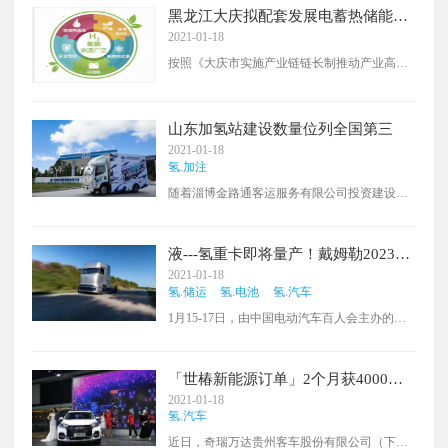
黑龙江大庆拟配套发展电蓄热储能及
氢能储能调峰项目
2021-01-18
​按照《大庆市实施产业链链长制推动产业高质
量发展实施方案》，大庆市依托风能、太阳
能、地热能、生物质能全面构建多能互补、组
合开发、综合应用全产业链，确定了风力发
山东加氢站建设数量位列全国第三
电、光伏发电、生物质能开发、地热能开发、
2021-01-18
氢能开发五个产业主攻方向。
氢.加注
​随着淄博金路通客运服务有限公司投资建设的
淄博新区公交枢纽加氢站于2020年12月顺利完
成竣工验收并正式投入使用，山东省建成第11
座加氢站，超额完成2020年累计建成10座加氢
液---氢重卡即将量产！戴姆勒2023年
站的工作目标。同时，山东省也成为继广东、
开始进行液氢重卡试驾
2021-01-18
上海之后，全国第三个加氢站数量突破两位数
氢.储运
氢.电池
氢.汽车
的省份。
1月15-17日，由中国电动汽车百人会主办的
2021中国电动汽车百人会云论坛在北京举行，
主题为“新发展格局与汽车产业变革”。戴姆勒
（中国）商用车投资有限公司首席执行官贺峰
「世椿新能源订单」2个月获4000万
出席并发表演讲。
氢车订单 这家公司什么来头？
2021-01-18
氢.汽车
近日，奇瑞万达贵州客车股份有限公司（下