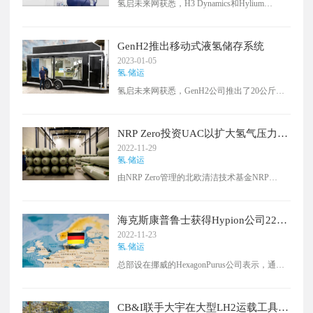
氢启未来网获悉，H3 Dynamics和Hylium
率先努力生产和进口绿氢，现在关注建设必要
Industries已合作提高无人机零排放氢电飞行的
的基础设施并将其送到需求中心。
性能。总部位于韩国的Hylium将其液氢储存和
液化解决方案与H3动力氢电推进短舱、超轻燃
GenH2推出移动式液氢储存系统
料电池以及新的氢无人机加油站H2FIELD相结
2023-01-05
合。该合作伙伴关系还将看到H3 Dynamics最近
氢.储运
宣布的氢燃料补给站H2FIELD的发展，该站将
氢启未来网获悉，GenH2公司推出了20公斤
进行升级，以便能够加注液态氢罐。H3
LS20移动液氢系统。这种端到端的液化和存储
Dynamics和Hyllium的技术正在整合，以尝试穿
解决方案可用于从运输到能源备份的一系列应
越3300公里的南大西洋，这是由ISAE
用，以加速液氢的使用。容量为20公斤的液氢
SUPAERO图卢兹领导的项目。
NRP Zero投资UAC以扩大氢气压力容
包含近2400mj的能量，可以随时储存并在
器的产量
2022-11-29
GenH2的超轻实用罐系统中使用。GenH2公司
氢.储运
的首席技术官Jong Baik表示，LS20的开发是
由NRP Zero管理的北欧清洁技术基金NRP
NASA内部与NASA合作的几十年经验和工程
Green Transition I11月28日宣布，已投资成为玻
的结晶。GenH2声称该系统是目前最小的移动
璃纤维氢气压力容器生产商Umoe Advanced
装置，还可以作为实验室环境，用于测试材
Composites的股东。为了资助UAC在挪威和亚
料、绝缘、热力学性能和应用案例。
海克斯康普鲁士获得Hypion公司220
洲的生产扩张，NRP Zero投资了一笔未披露的
万欧元的氢气分配系统订单
2022-11-23
金额，以获得该公司10.7%的股份，希望能将其
氢.储运
设施的生产量提高到每年12000个压力容器。
总部设在挪威的HexagonPurus公司表示，通过
其子公司Wystrach公司收到了德国Hypion公司
的一份氢气分配系统订单。海克斯康的系统订
单价值约为220万欧元，其中包括Ⅳ型储氢瓶，
CB&I联手大宇在大型LH2运载工具和