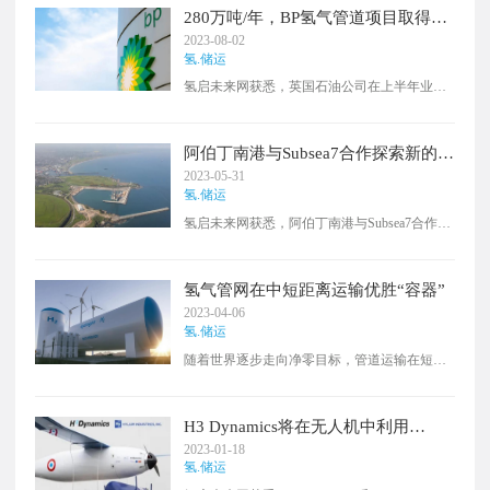
280万吨/年，BP氢气管道项目取得重
大进展
2023-08-02
氢.储运
氢启未来网获悉，英国石油公司在上半年业绩
报告中宣布，其氢气项目管道已取得“重大进
展”，达到280万吨/年。然而，由于炼油利润率
下降、维护活动增加、石油交易结果疲弱以及
阿伯丁南港与Subsea7合作探索新的海
石油和天然气变现下降，该能源巨头公布的净
床氢气存储可行性
2023-05-31
利润从第一季度的50亿美元降至第二季度的26
氢.储运
亿美元。HyVal预计将在英国石油Castellón炼油
氢启未来网获悉，阿伯丁南港与Subsea7合作获
厂的脱碳运营中发挥重要作用。
得苏格兰政府拨款15万英镑（约18.53万美
元），用于探索新的海床氢气存储可行性。
氢气管网在中短距离运输优胜“容器”
2023-04-06
氢.储运
随着世界逐步走向净零目标，管道运输在短中
程氢能运输方面将“远胜于船舶”，新的Rystad能
源研究认为，目前已经存在超过4300公里的氢
气运输路线，其中90%以上位于欧洲和北美
H3 Dynamics将在无人机中利用
洲，Rystad能源估计，全球计划建设的管道项
Hylium的液氢储存
2023-01-18
目约有91个，总长约3.03万公里，预计到2035
氢.储运
年左右将陆续投入运营。全球范围内，欧洲正