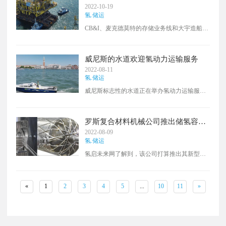
这些储氢瓶将用于运输氢气，并作为Hypion公
存储设计方面开展合作
2022-10-19
司计划在德国建立的绿色加氢站网络的移动存
氢.储运
储。很高兴HexagonPurus成为团队的一部分，
CB&I、麦克德莫特的存储业务线和大宇造船与
在德国发展绿色加氢站网络"。允许混合使用分
海洋工程（DSME）公司签署了一份谅解备忘
配系统，将使Hypion能够用同一个分配系统有
录（MoU），以进行大型液氢（LH2）运输船
效地运输和加氢。
的可行性研究，包括LH2储罐设计。
威尼斯的水道欢迎氢动力运输服务
2022-08-11
氢.储运
威尼斯标志性的水道正在举办氢动力运输服
务，希望减少二氧化碳排放。NX意大利的举动
是因为该公司努力通过减少其运营中的二氧化
碳排放量来应对气候变化，并创造产品和服务
罗斯复合材料机械公司推出储氢容器
来帮助其客户减少自己的二氧化碳排放量。
制造技术
2022-08-09
2022年6月，威尼斯首个加氢站启用，每天向客
氢.储运
户提供超过100公斤的氢气，这得益于液化空气
氢启未来网了解到，该公司打算推出其新型纤
集团和埃尼集团在意大利建立多个加氢站的合
维缠绕机FWA1Duplex，这对于生产用于商用车
作伙伴关系。
和氢气运输等应用的大型储存容器至关重要。
为了展示其能够快速交付对氢的广泛部署至关
«
1
2
3
4
5
...
10
11
»
重要的存储设备的机器，Roth将于10月17日至
20日在美国阿纳海姆举行的复合材料和先进材
料博览会上展出作为2022年10月19日至20日在
德国不来梅举行的欧洲氢技术博览会。