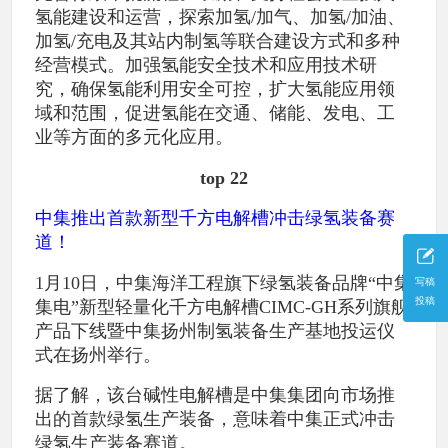
氢能建设和运营，探索加氢/加气、加氢/加油、
加氢/充电及其站内制氢等联合建设方式和多种
经营模式。加强氢能安全技术和应用技术研
究，确保氢能利用安全可控，扩大氢能应用领
域和范围，促进氢能在交通、储能、发电、工
业等方面的多元化应用。
top 22
中集推出首款新型千方电解槽冲击绿氢装备赛
道！
1月10日，中集海洋工程旗下绿氢装备品牌“中集
写稿
投稿
集电”新型轻量化千方电解槽CIMC-GH系列旗舰
产品下线暨中集扬州制氢装备生产基地投运仪
式在扬州举行。
据了解，该台碱性电解槽是中集集团向市场推
出的首款绿氢生产装备，意味着中集正式冲击
绿氢生产装备赛道。