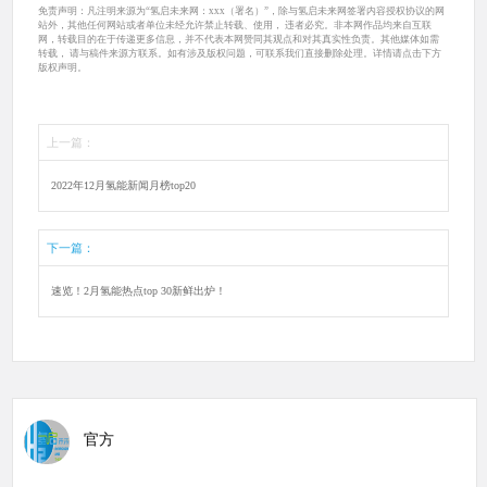
免责声明：凡注明来源为“氢启未来网：xxx（署名）”，除与氢启未来网签署内容授权协议的网
站外，其他任何网站或者单位未经允许禁止转载、使用， 违者必究。非本网作品均来自互联
网，转载目的在于传递更多信息，并不代表本网赞同其观点和对其真实性负责。其他媒体如需
转载， 请与稿件来源方联系。如有涉及版权问题，可联系我们直接删除处理。详情请点击下方
版权声明。
上一篇：
2022年12月氢能新闻月榜top20
下一篇：
速览！2月氢能热点top 30新鲜出炉！
官方