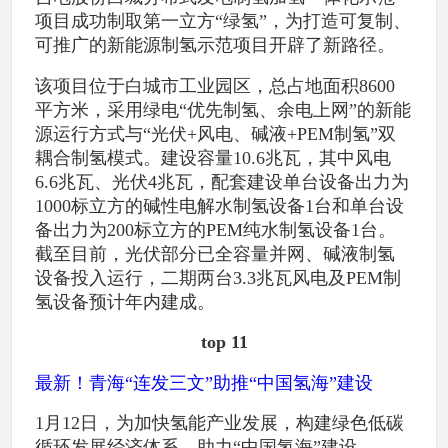
项目成功制取第一立方“绿氢”，为打造可复制、
可推广的新能源制氢示范项目开辟了新路径。
该项目位于白城市工业园区，总占地面积8600
平方米，采用绿电“优先制氢、余电上网”的新能
源运行方式与“光伏+风电、碱液+PEM制氢”双
耦合制氢模式。建设容量10.6兆瓦，其中风电
6.6兆瓦、光伏4兆瓦，配套建设单台设备出力为
1000标立方的碱性电解水制氢设备1台和单台设
备出力为200标立方的PEM纯水制氢设备1台。
截至目前，光伏部分已全容量并网、碱液制氢
设备投入运行，二期两台3.3兆瓦风电及PEM制
氢设备预计年内建成。
top 11
最新！青海“连发三文”助推“中国氢海”建设
1月12日，为加快氢能产业发展，构建绿色低碳
循环发展经济体系，助力“中国氢海”建设。