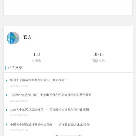
官方
180
10715
文章数
阅读次数
相关文章
氢启未来网恭祝大家虎年大吉、新年快乐！
2022-01-27 15:56
《抗氧化的利剑--氢》 中央电视台发现之旅播出的科普纪录片
2021-02-19 16:18
林德大中华区总裁李臻旻：中国能最快突破氢气商业化瓶颈
2021-02-19 15:45
中国为全球碳减排事业作出贡献——访微软创始人比尔·盖茨
2021-02-16 22:16