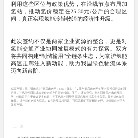
利用这些区位与政策优势，在沿线节点布局加
氢站，推动氢价稳定在25-30元/公斤的合理区
间，真正实现氢能冷链物流的经济性升级。
此次签约不仅是两家企业资源的整合，更是对
氢能交通产业协同发展模式的有力探索。双方
将共同构建“制储输用”全链条生态，为京沪氢能
高速走廊注入新动能，助力我国绿色物流体系
迈向新台阶。
免责声明：凡注明来源为“氢启未来网：xxx（署名）”，除与氢启未来网签署内容授权协议的网
站外，其他任何网站或者单位未经允许禁止转载、使用， 违者必究。非本网作品均来自互联
网，转载目的在于传递更多信息，并不代表本网赞同其观点和对其真实性负责。其他媒体如需
转载， 请与稿件来源方联系。如有涉及版权问题，可联系我们直接删除处理。详情请点击下方
版权声明。
上一篇：