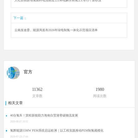
人社部拟新增氢燃料电池制造工L和电解水制氢工L等12个新职业
下一篇：
云南发改委、能源局发布2026年绿电制氢一体化示范项目清单
官方
11362
1980
文章数
阅读次数
相关文章
40台氢车！荣程新能助力海南自贸港零碳物流发展
2026-08-07 10:52
氢辉能源15MW PEM系统启运欧洲｜以工程实践推动PEM制氢规模化
2026-07-23 17:44