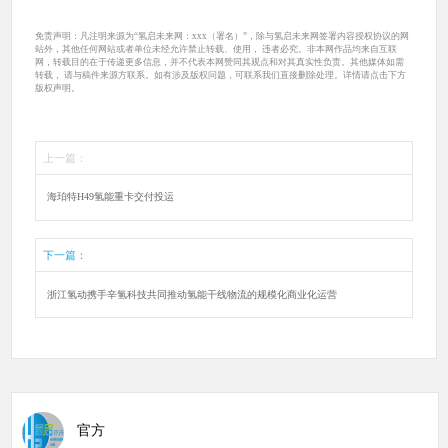
免责声明：凡注明来源为“氢启未来网：xxx（署名）”，除与氢启未来网签署内容授权协议的网
站外，其他任何网站或者单位未经允许禁止转载、使用， 违者必究。非本网作品均来自互联
网，转载目的在于传递更多信息，并不代表本网赞同其观点和对其真实性负责。其他媒体如需
转载， 请与稿件来源方联系。如有涉及版权问题，可联系我们直接删除处理。详情请点击下方
版权声明。
上一篇：
海珀特H49氢能重卡交付投运
下一篇：
浙江氢动携手辛氢科技共同推动氢能干线物流的规模化商业化运营
官方