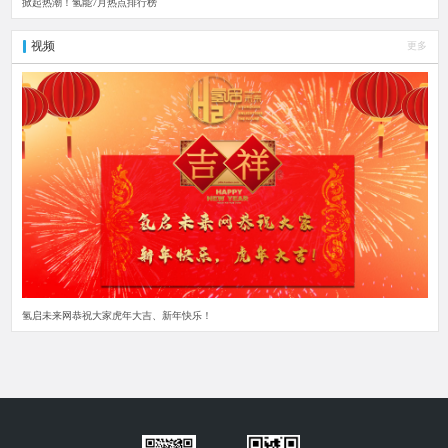
掀起热潮！氢能7月热点排行榜
视频
更多
氢启未来网恭祝大家虎年大吉、新年快乐！