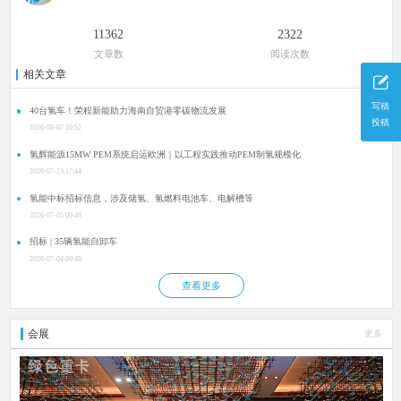
11362
2322
文章数
阅读次数
相关文章
写稿
40台氢车！荣程新能助力海南自贸港零碳物流发展
投稿
2026-08-07 10:52
氢辉能源15MW PEM系统启运欧洲｜以工程实践推动PEM制氢规模化
2026-07-23 17:44
氢能中标招标信息，涉及储氢、氢燃料电池车、电解槽等
2026-07-05 09:49
招标 | 35辆氢能自卸车
2026-07-04 09:48
查看更多
会展
更多