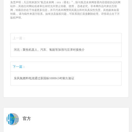
免责声明：凡注明来源为“氢启未来网：xxx（署名）”，除与氢启未来网签署内容授权协议的网
站外，其他任何网站或者单位未经允许禁止转载、使用， 违者必究。非本网作品均来自互联
网，转载目的在于传递更多信息，并不代表本网赞同其观点和对其真实性负责。其他媒体如需
转载， 请与稿件来源方联系。如有涉及版权问题，可联系我们直接删除处理。详情请点击下方
版权声明。
上一篇：
河北：聚焦机器人、汽车、氢能等加强与京津对接推介
下一篇：
东风氢燃料电池通过新国标10000小时耐久验证
官方