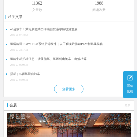
11362
1988
文章数
阅读次数
相关文章
40台氢车！荣程新能助力海南自贸港零碳物流发展
2026-08-07 10:52
氢辉能源15MW PEM系统启运欧洲｜以工程实践推动PEM制氢规模化
2026-07-23 17:44
氢能中标招标信息，涉及储氢、氢燃料电池车、电解槽等
2026-07-05 09:49
招标 | 35辆氢能自卸车
2026-07-04 09:48
写稿
查看更多
投稿
会展
更多