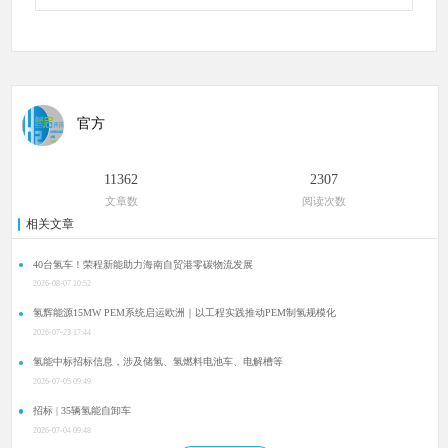
官方
11362
2307
文章数
阅读次数
相关文章
40台氢车！荣程新能助力海南自贸港零碳物流发展
2026-08-07 10:52
氢辉能源15MW PEM系统启运欧洲｜以工程实践推动PEM制氢规模化
2026-07-23 17:44
氢能中标招标信息，涉及储氢、氢燃料电池车、电解槽等
2026-07-05 09:49
招标 | 35辆氢能自卸车
2026-07-04 09:48