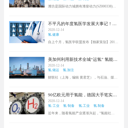
潍坊是国际动力城拥有潍柴动力(SZ000338)全
国最大的乘用车供应商，潍柴通过并购德国林
德液压并在潍坊设立中国总部，潍柴积极在潍
坊布局氢能源，助力潍坊建设国际动力城贡献
不平凡的年度氢医学发展大事记！
了一份力量，但是潍坊在氢能源技术上还有巨
（完整版）
2020-12-14
大缺陷与国际先进水平具有一定差距需要努力
氢.健康
去追。
自上个月，氢医学联盟发布【独家策划】2019-
2020丨氢医学发展大事记，持续更新中……以
来，很多读者私下留言催更，今天，完整版的
它来了！
美加州利用新技术全城“运氢” 氢能源
汽车推广或成可能
2020-12-14
氢.储运
氢.加注
财联社（上海，编辑 黄君芝），与石油、煤炭
等化石燃料相比，氢能具有零碳、高效、安全
可控等显著优势，但它在电动汽车上的应用却
并没有那么广泛。主要原因之一就是氢气在配
90亿欧元用于氢能，德国大手笔实现
送过程中需要保持低温和加压，而且氢气是间
绿氢战略！
2020-12-14
歇性产生的，这使得卡车运输更加困难。
氢·工业
氢·制备
氢.工业
氢.制备
近年来，随着氢能产业逐渐兴起，“氢能社
会”话题在国际层面上引起了不小的关注。其
中，德国表现最为突出。早在上世纪70年代，