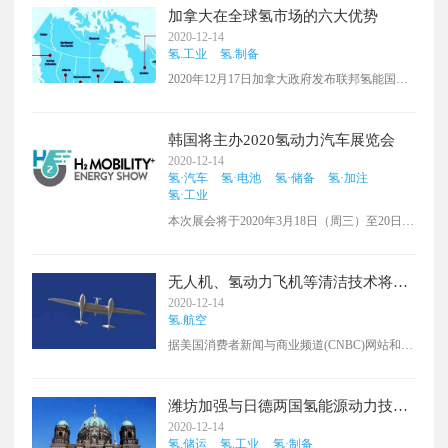
加拿大在全球氢市场的六大优势
2020-12-14
氢.工业
氢.制备
2020年12月17日加拿大政府发布联邦氢能国家
战略，旨在使加拿大成为全球前三大氢生产
国，并为实现这一目标制定了许多行业和行业
具体目标。 加拿大氢能国家战略指出了加拿大
韩国将主办2020氢动力汽车展览会
可以在全球氢市场的六大优势：
2020-12-14
氢·汽车
氢·电池
氢·储备
氢·加注
氢·工业
本次展会将于2020年3月18日（周三）至20日
（周五）在京畿道高阳市的韩国国际展览中心
举办。
无人机、氢动力飞机等清洁技术将蓬
勃发展，在未来30年减少碳排放
2020-12-14
氢.航空
据美国消费者新闻与商业频道(CNBC)网站和欧
盟委员会官网消息，欧盟委员会9日发布了其最
新的《可持续及智能交通战略》，旨在采取各
种措施，加大无人机和氢动力飞机等新兴技术
潍坊加强与日德两国氢能源动力技术
的应用，在未来30年减少碳排放，到2050年将
合作
2020-12-14
欧盟交通领域的温室气体排放减少90%。
氢.储运
氢.工业
氢·制备