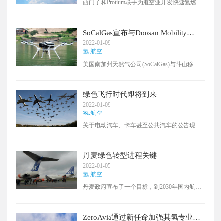
西门子和Protium联手为航空业开发快速氢燃料
们的地球和天空的影响，同时确保和庆祝航空
补给技术，这是一项以数字为重点的合作伙伴
旅行和连接世界的巨大好处。”
关系的一部分，该合作伙伴关系希望重塑飞机
的绿色基础设施。为了实现上述目标，Protium
SoCalGas宣布与Doosan Mobility
将结合其在飞机行业的专业知识和西门子先进
Innovation和GTI合作推出氢气无人机
2022-01-09
的数字设计过程建模技术。
氢.航空
美国南加州天然气公司(SoCalGas)与斗山移动
创新公司(DMI)和GTI在美国拉斯维加斯国际消
费电子展(CES)峰会上宣布，将合作推出DMI的
首个氢无人机技术。
绿色飞行时代即将到来
2022-01-09
氢.航空
关于电动汽车、卡车甚至公共汽车的公告现在
几乎每天都在发布，但是航空部门呢?
丹麦绿色转型进程关键
2022-01-05
氢.航空
丹麦政府宣布了一个目标，到2030年国内航班
将不再使用化石燃料。总理梅特·弗雷德里克森
在新年致辞中表示，她希望“让飞行变得绿
色”。然而，她承认，实现她的目标的解决办法
ZeroAvia通过新任命加强其氢专业知