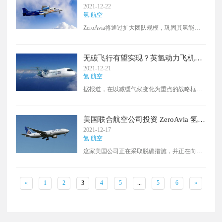
尚未到位。
识
2021-12-22
氢.航空
ZeroAvia将通过扩大团队规模，巩固其氢能专
业知识，并加快其面向航空业的创新氢能解决
方案的开发。随着团队的扩大，ZeroAvia旨在
加快其氢推进技术的发展，并为新的合作伙伴
无碳飞行有望实现？英氢动力飞机可
关系和氢技术的集成铺平道路。麦克米金将在
能成为未来的选择
2021-12-21
ZeroAvia的前进道路上发挥关键作用，他现在
氢.航空
负责从商业和技术角度为业务构建战略路线
据报道，在以减缓气候变化为重点的战略框架
图，以实现其2024年的目标。
内，有一些旨在减少碳排放的战略。面对这种
情况，氢动力飞机等替代方案似乎是实现目标
的另一条路径，这是FlyZero项目的重点。
美国联合航空公司投资 ZeroAvia 氢燃
FlyZero项目开发的氢动力飞机长54米，有两台
料电池飞机
2021-12-17
发动机，将实现与当前燃油飞机相同的速度和
氢.航空
舒适性，但将提供零碳排放航班。报告称，毫
这家美国公司正在采取脱碳措施，并正在向这
无疑问，电动或氢动力飞机的飞行将成为未来
家英国公司寻求解决方案。
几年世界将开始考虑的替代方案。
«
1
2
3
4
5
...
5
6
»