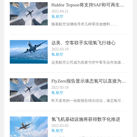
Haldor Topsoe将支持SAF和可再生柴
油生产，同时为加拿大航空业提供氢
2022-04-21
气
氢.航空
随着航空业继续寻求几种零排放燃料，
HaldorTopsoe正在加拿大安大略省探索可持续航
空燃料和可再生柴油，同时致力于氢燃料。为
了实现这一目标，fuelEnergy选择了Topsoe的解
达美、空客联手实现氢飞行雄心
决方案来开发可再生燃料设施，该设施将具有
2022-03-19
每天生产约3000桶的能力。HaldorTopsoe美洲区
氢.航空
董事总经理HenrikRasmussen表示：我们非常高
达美航空公司成为首家与空中客车合作加速氢
兴fuel选择我们的HydroFlex和H2bridge技术用于
动力飞机开发的美国航空公司，该公司希望率
这一最先进的独立可再生柴油和SAF设施。
先推进其“零净飞行”计划。作为交易重点的一
部分，达美航空表示，将确定机队和网络预
FlyZero报告显示液态氢可以直接为从
期，以及开发氢燃料商用飞机所需的运营和基
伦敦到旧金山的中型飞机提供燃料
2022-03-18
础设施要求。通过与达美等关键合作伙伴的密
氢.航空
切合作，我们将整合客户的专业知识和具体需
昨天发布的一份新报告得出结论，液态氢可以
求，以确保我们的零排放飞机成为可持续航空
为一架载有280名乘客的中型飞机提供动力，从
业的游戏规则改变者。
伦敦直飞旧金山，或者从伦敦直飞奥克兰，中
途只需停留一站。该报告预计液态氢飞机将于
氢飞机基础设施将获得数字化推进
2035年在英国投入使用。“很高兴看到经过一年
2022-03-05
的紧张研究后，FlyZero的最终成果，成功地将
氢.航空
英国工业聚集在一起，思考如何减少航空对我