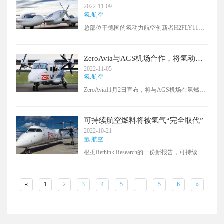
长距离飞行
2022-11-09
氢.航空
总部位于德国的氢动力航空创新者H2FLY11月8
日宣布，已经开始将液态氢储存系统整合到其
HY4飞机上。
ZeroAvia与AGS机场合作，将氢动力
航班带到苏格兰
2022-11-05
氢.航空
ZeroAvia11月2日宣布，将与AGS机场在氢燃料
基础设施和阿伯丁及格拉斯哥机场推出零排放
航线方面进行合作，氢动力航空将抵达苏格
兰。
可持续航空燃料将被氢气“完全取代”
2022-10-21
氢.航空
根据Rethink Research的一份新报告，可持续航
空燃料（SAF）将被氢能飞机（H2-El和H2-
ICE）完全取代，并且只占超音速飞行的极少
数。
«
1
2
3
4
5
...
5
6
»