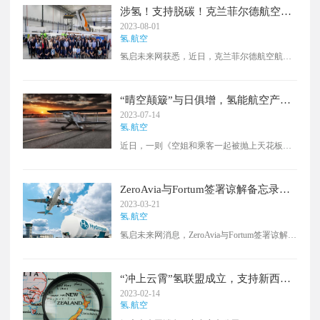
涉氢！支持脱碳！克兰菲尔德航空航
天解决方案公司展示翻新机库
2023-08-01
氢.航空
氢启未来网获悉，近日，克兰菲尔德航空航天
解决方案公司公布了其新翻新的机库和研发设
施，这些设施将适用于开发零排放飞机，如氢
动力系统。这些设施的开放标志着航空业在脱
“晴空颠簸”与日俱增，氢能航空产业
碳方面取得了重要的进展。该设施位于克兰菲
发展刻不容缓
2023-07-14
尔德大学校园内，作为大学脱碳计划的一部
氢.航空
分，该设施经历了一系列重大变化，重点是要
近日，一则《空姐和乘客一起被抛上天花板》
减少建筑物的碳足迹。更环保的机库将用于改
的信息冲上了热搜，全球气候变暖问题再度引
造CAeS的 Britten-Norman Islander，该机库将被
发热议。根据英国的一项研究显示，近几十
转换为氢-电推进系统，并计划于2026年投入使
年，飞机在飞行途中遭遇晴空颠簸的几率越来
用。
ZeroAvia与Fortum签署谅解备忘录，
越大，这与气候变化下的全球变暖密不可分。
在北欧建立氢能航空网络
2023-03-21
利用氢能为飞机提供动力，是实现航空领域低
氢.航空
碳化、绿色化的重要途径之一。
氢启未来网消息，ZeroAvia与Fortum签署谅解备
忘录，旨在北欧开发氢气生产和加注基础设
施。两家公司将在机场探索现场氢气基础设
施，旨在消除航班和机场生态系统的排放。两
“冲上云霄”氢联盟成立，支持新西兰
家公司希望共同建立零排放航线网络，未来可
氢动力航空
2023-02-14
能会在后期做出可能的投资决策。Fortum的氢
氢.航空
气业务开发高级经理Torbjrn Wilén表