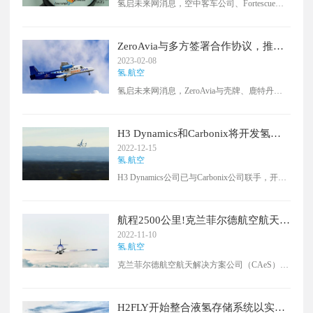
氢启未来网消息，空中客车公司、Fortescue
示：“ZeroAvia在展示清洁飞行和构建加氢航空
Future Industries 、新西兰航空公司、Hiringa能
领域的工作模式方面处于领先地位。相信
源公司、Fabrum公司和克赖斯特彻奇机场都已
ZeroAvia和Fortum可以共同探索清洁航空的出色
合作，支持绿氢动力飞机在新西兰的商业部
选择，无论是在地面还是空中。”
ZeroAvia与多方签署合作协议，推进
署。在“氢联盟”的框架下，六个国际合作伙伴
氢动力飞行
2023-02-08
在克赖斯特彻奇机场发起了这项倡议，以实现
氢.航空
氢动力起飞的飞跃。在接下来的六个月里，两
氢启未来网消息，ZeroAvia与壳牌、鹿特丹海
家公司将共同为新西兰航空设计一个氢生态系
牙机场和鹿特丹海牙创新机场签署了合作协
统，第一阶段研究预计将在今年年底完成。
议。双方将在2024年底前制定在机场和飞往欧
洲目的地的示范航班运行氢能的概念，并在
H3 Dynamics和Carbonix将开发氢动
2025年之前制定商业航班。根据协议，合作将
力无人机系统
2022-12-15
专注于从鹿特丹交付第一个氢能飞行，目的是
氢.航空
使整个机场生态系统脱碳。ZeroAvia的2-5MW
H3 Dynamics公司已与Carbonix公司联手，开始
动力系统项目已经在进行中，并将把清洁发动
开发和生产氢电无人机系统，以配合澳大利亚
机技术扩展到90座飞机，并在未来十年进一步
的脱碳计划。总部位于新加坡的H3 Dynamics公
扩展到窄体飞机演示。
司将开始把其现成的氢电系统整合到Carbonix
航程2500公里!克兰菲尔德航空航天公
公司现有的H2 VTOL无人机机队。H3的氢气机
司和Dronamics公司合作开发氢动力
2022-11-10
舱可携带5公斤货物，使用液态氢燃料可行驶
无人机
氢.航空
900公里，使用压缩氢气可行驶350公里，这意
克兰菲尔德航空航天解决方案公司（CAeS）和
味着氢气航空零排放。在H3 Dynamics和
Dronamics公司11月9日透露，寻求将氢燃料电
Carbonix之间的合作之前，澳大利亚政府已经
池技术整合到长程货运无人机中。
宣布授予130万美元的拨款，用于开发 "澳大利
亚第一架 "氢动力无人机。
H2FLY开始整合液氢存储系统以实现