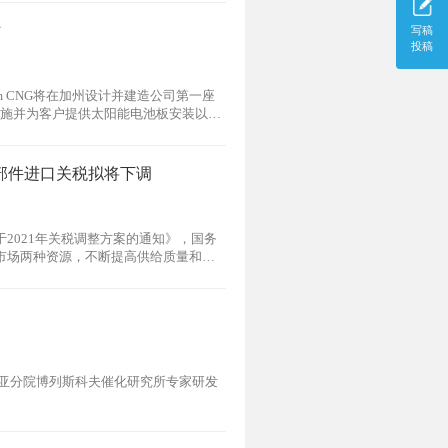
站
写稿
投稿
um CNG将在加州设计并建造公司第一座
础设施并为客户提供太阳能电池板安装以及
部件进口关税拟将下调
2021年关税调整方案的通知》，国务
市场两种资源，不断提高供给质量和水
将对883项商品实施低于最惠国税率的
西伯利亚分院博列斯科夫催化研究所专家研发