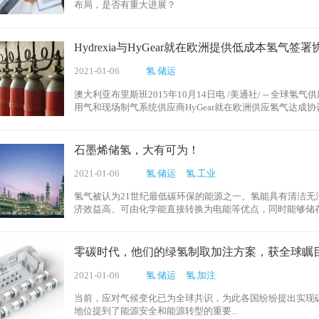
布局，是否有重大进展？
Hydrexia与HyGear就在欧洲提供低成本氢气签署
2021-01-06
氢.储运
澳大利亚布里斯班2015年10月14日电 /美通社/ -- 全球氢气
用气和现场制气系统供应商HyGear就在欧洲供应氢气达成协议。
转化(SMR)工厂将负责生产所涉及的氢气。这两家公司之
案开发并提供一整套氢气生成、存储和配送系统。
石墨烯储氢，大有可为！
2021-01-06
氢.储运
氢.工业
氢气被认为21世纪最低碳环保的能源之一。氢能具有清洁无
济效益高、可由化学能直接转换为电能等优点，同时能够储
零碳时代，他们的绿氢制取加注方案，获全球瞩
2021-01-06
氢.储运
氢.加注
当前，应对气候变化已为全球共识，为此各国纷纷提出实现
地位提到了能源安全和能源转型的重要...