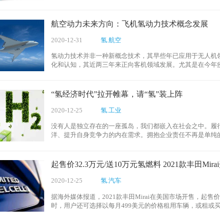
航空动力未来方向：飞机氢动力技术概念发展
2020-12-31
氢.航空
氢动力技术并非一种新概念技术，其早些年已应用于无人机
化和认知，其近两三年来正向客机领域发展。尤其是在今年
音两大航空巨头仍在推动氢动力客机技术的发展。
“氢经济时代”拉开帷幕，请“氢”装上阵
2020-12-25
氢.工业
没有人是独立存在的一座孤岛，我们都嵌入在社会之中。履
洋、提升自身竞争力的内在需求。拥抱企业责任不再是单纯
契机。
起售价32.3万元/送10万元氢燃料 2021款丰田Mira
2020-12-25
氢.汽车
据海外媒体报道，2021款丰田Mirai在美国市场开售，起售价
时，用户还可选择以每月499美元的价格租用车辆，或租或买
氢燃料，折合人民币约10万元。