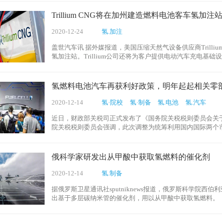
Trillium CNG将在加州建造燃料电池客车氢加注
2020-12-24
氢.加注
盖世汽车讯 据外媒报道，美国压缩天然气设备供应商Trilli
氢加注站。Trillium公司还将为客户提供电动汽车充电基
微型智能电网设计及建造等服务。
氢燃料电池汽车再获利好政策，明年起起相关零
2020-12-14
氢·院校
氢·制备
氢.电池
氢.汽车
近日，财政部关税司正式发布了《国务院关税税则委员会关于
院关税税则委员会强调，此次调整为统筹利用国内国际两个
平，促进国民经济良性循环，决定自2021年1月1日起，国内
进口暂定税率。
俄科学家研发出从甲酸中获取氢燃料的催化剂
2020-12-14
氢.制备
据俄罗斯卫星通讯社sputniknews报道，俄罗斯科学院
出基于多层碳纳米管的催化剂，用以从甲酸中获取氢燃料。