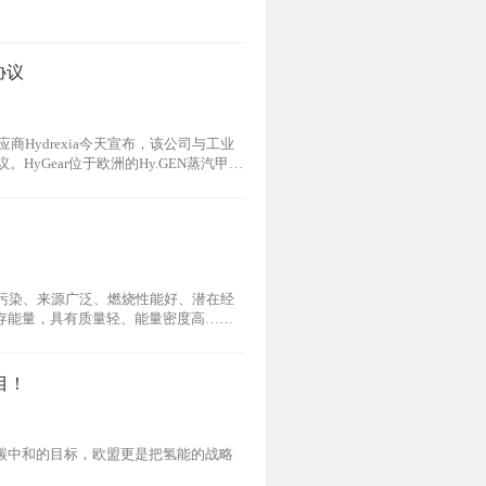
协议
供应商Hydrexia今天宣布，该公司与工业
HyGear位于欧洲的Hy.GEN蒸汽甲烷
间达成的协议将让客户以成本较低的解决方
污染、来源广泛、燃烧性能好、潜在经
存能量，具有质量轻、能量密度高……
目！
碳中和的目标，欧盟更是把氢能的战略