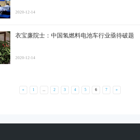
2020-12-14
衣宝廉院士：中国氢燃料电池车行业亟待破题
2020-12-14
«
1
...
2
3
4
5
6
7
»