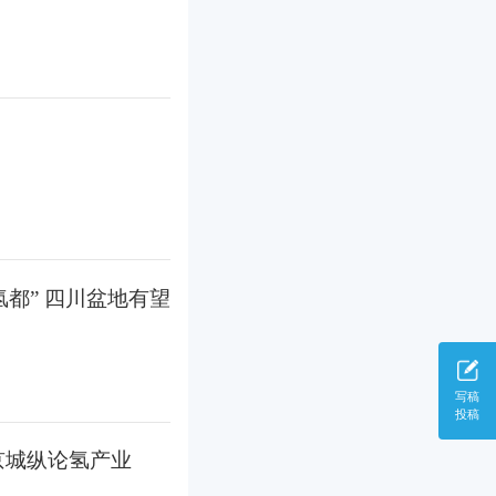
都” 四川盆地有望
写稿
投稿
京城纵论氢产业