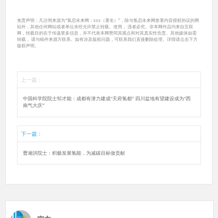
免责声明：凡注明来源为“氢启未来网：xxx（署名）”，除与氢启未来网签署内容授权协议的网
站外，其他任何网站或者单位未经允许禁止转载、使用， 违者必究。非本网作品均来自互联
网，转载目的在于传递更多信息，并不代表本网赞同其观点和对其真实性负责。其他媒体如需
转载， 请与稿件来源方联系。如有涉及版权问题，可联系我们直接删除处理。详情请点击下方
版权声明。
上一篇：
中国科学院院士邹才能：成都有潜力建成“天府氢都” 四川盆地有望建设成为“西
南气大庆”
下一篇：
曹湘洪院士：积极发展氢能，为减碳目标做贡献