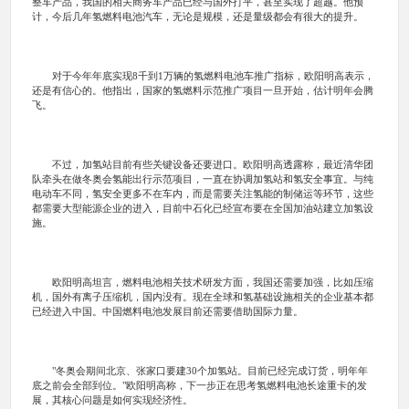
整车产品，我国的相关商务车产品已经与国外打平，甚至实现了超越。他预
计，今后几年氢燃料电池汽车，无论是规模，还是量级都会有很大的提升。
对于今年年底实现8千到1万辆的氢燃料电池车推广指标，欧阳明高表示，
还是有信心的。他指出，国家的氢燃料示范推广项目一旦开始，估计明年会腾
飞。
不过，加氢站目前有些关键设备还要进口。欧阳明高透露称，最近清华团
队牵头在做冬奥会氢能出行示范项目，一直在协调加氢站和氢安全事宜。与纯
电动车不同，氢安全更多不在车内，而是需要关注氢能的制储运等环节，这些
都需要大型能源企业的进入，目前中石化已经宣布要在全国加油站建立加氢设
施。
欧阳明高坦言，燃料电池相关技术研发方面，我国还需要加强，比如压缩
机，国外有离子压缩机，国内没有。现在全球和氢基础设施相关的企业基本都
已经进入中国。中国燃料电池发展目前还需要借助国际力量。
"冬奥会期间北京、张家口要建30个加氢站。目前已经完成订货，明年年
底之前会全部到位。"欧阳明高称，下一步正在思考氢燃料电池长途重卡的发
展，其核心问题是如何实现经济性。