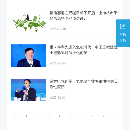
氢能赛道在双碳目标下开启，上海将出千
亿氢燃料电池顶层设计
2021-12-18
写稿
投稿
重卡将率先进入氢能时代！中国工程院院
士把脉氢能商业化前景
2021-12-15
东方电气但军：氢能源产业将很快得到实
质性应用
2021-12-01
«
1
2
3
4
5
...
6
7
»