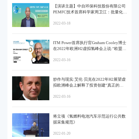
【演讲主题】中自环保科技股份有限公司
PEMFC技术首席科学家周卫江：批量化生
产催化剂的性能提升策略
2022-03-18
ITM Power首席执行官Graham Cooley博士
在2022年欧洲H2虚拟氢峰会上说:“欧盟制
定的政策是氢的巨大推动力”
2022-03-16
炒作与现实:艾伦·贝克在2022年H2展望虚
拟欧洲峰会上解释了投资创建“真正的氢
市场”的过程
2022-03-16
将立项《氢燃料电池汽车示范运行公共数
据采集规范》
2022-01-20