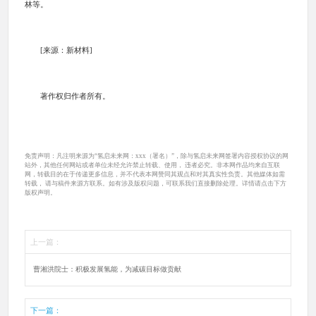
林等。
[来源：新材料]
著作权归作者所有。
免责声明：凡注明来源为“氢启未来网：xxx（署名）”，除与氢启未来网签署内容授权协议的网
站外，其他任何网站或者单位未经允许禁止转载、使用， 违者必究。非本网作品均来自互联
网，转载目的在于传递更多信息，并不代表本网赞同其观点和对其真实性负责。其他媒体如需
转载， 请与稿件来源方联系。如有涉及版权问题，可联系我们直接删除处理。详情请点击下方
版权声明。
上一篇：
曹湘洪院士：积极发展氢能，为减碳目标做贡献
下一篇：