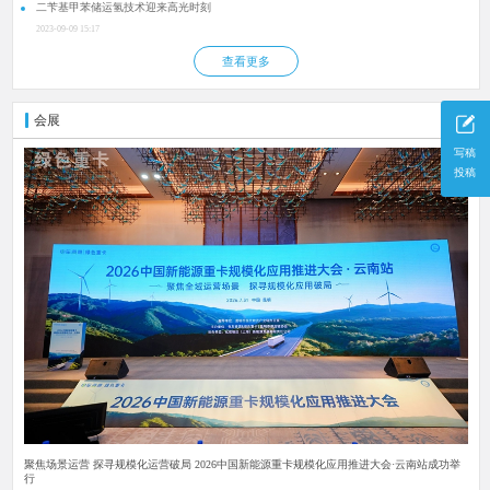
二苄基甲苯储运氢技术迎来高光时刻
2023-09-09 15:17
查看更多
会展
更多
写稿
投稿
聚焦场景运营 探寻规模化运营破局 2026中国新能源重卡规模化应用推进大会·云南站成功举
行