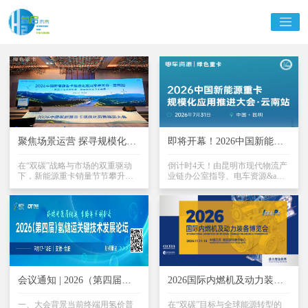
聚焦场景运营 探寻规模化运
即将开幕！2026中国新能源
营破局 2026中国新能源重卡
重卡规模化应用推进大会·云
规模化应用推进大会·云南站
在“双碳”战略与市场的双重驱动
南站议程大曝光！
倒计时4天！由昆明市现代物流产
下，新能源重卡销量节节攀升，
业链办公室指导、电车资源&amp;
成功举行
市场渗透率屡创新高。新能源重
绿色重卡与昆明市供应链协会联
卡产品质量稳步提升、能耗逐步
合主办、亿信恒达协办的“2026中
下降、智能化水平快速提升、运
国新能源重卡规模化应用推进大
营模式不断创新、运营规模持续
会·云南站”将于2026年7月31日在
扩大、车电网融合发展、以旧换
昆明盛大开幕。在“零碳运输走廊
新、补能网络加速建设等加速推
建设”与“十五五”绿色低碳转型规
动重卡新能源化。聚焦场景化运
划的引领下，国内公路重卡电动
营，推动新能源重卡规模化应用
化已进入全面替换周期。纵观全
已是大势所趋。在政策与市场的
国区域市场，云南年公路货运量
双重驱动下，2026年，云南新能
达15亿吨，公路货运占比95%，
会议通知 | 2026（第四届）
2026国际内燃机及动力装备
源重卡市场进入规模化渗透、基
典型山地运输场景使其成为全国
氢储运关键技术发展论坛（9
博览会筹备工作高效推进，
础设施完善、盈利模式重构的关
新能源重卡应用标杆。云南...
月17-18日，合肥）
一、大会背景当前终端用氢价普
会议活动体系逐步落地
在“双碳”目标与全球能源转型的