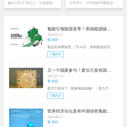
键阶段...
遍在35元/千克以上，仅氢能储运
大背景下，2026国际内燃机及动
成本就占据终端用氢成本的
力装备博览会（第二十五届中国
30%-50%，是制约氢能由“能
国际内燃机及零部件展览会）筹
用”走向“好用、广用”的核心瓶
备工作正稳步推进。本届博览会
颈。目前，氢储运多技术路线并
定于2026年11月11日-13日在南京
行探索，正在加速破解这一困
国际博览中心举办，以“动力驱动
局。高压气态储氢领域，首座
世界”为主题，聚焦低碳、零碳、
氢能引领能源变革！美锦能源碳中
70MPa加氢站正式落成，70MPa
智能、数字化技术路线，搭建
和绿色发展报告发布
2023-07-17
IV型储氢瓶已实现批量生产与国
政、产、学、研、用协同发展的
氢.组织
产化，首个百万方盐穴储氢示范
行业平台。截至目前，已有80余
工程正式投运...低温液氢储运领
家行业重点企业确认参展，如潍
氢启未来网获悉，7月16日，美锦能源在官微
域，液氢上路技术规范正式实
柴、玉柴、解放动力、全柴、云
发布了《2023美锦能源碳中和绿色发展报
施，氢液化能力突破5-10 t/d难
内、新柴、常柴、威孚、渤海活
下载PDF
告》。
关，首个液氢...
塞、...
又一个国家参与！爱尔兰发布国家
氢能战略
2023-07-13
氢.组织
爱尔兰发布了《国家氢能战略》，致力于成
为绿色能源生产的“世界领导者”。该战略考虑
下载PDF
整个氢能价值链的需求，包括生产、终端使
用、运输和储存、安全、监管、市场、创新
和技能等方面，并列举了未来七年时间表上
世界经济论坛发布中国绿色氢能产
的21个领域。该战略还指出，爱尔兰将重点
业发展路线图
2023-06-27
发展绿氢的生产和规模化，因为这既支持其
氢.组织
脱碳需求，也支持能源安全需求。