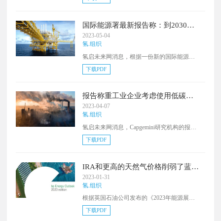
时刻”，有可能在全球投资竞赛中被超越。
国际能源署最新报告称：到2030
年，炼油厂将使用600万吨低排放氢
2023-05-04
气
氢.组织
氢启未来网消息，根据一份新的国际能源署
《世界能源展望》特别报告，预计到2030
下载PDF
年，约有600万吨低排放的电解氢将用于炼油
厂。
报告称重工业企业考虑使用低碳氢
气替代碳密集型系统
2023-04-07
氢.组织
氢启未来网消息，Capgemini研究机构的报告
发现，各行各业的重工业企业中有62%正在考
下载PDF
虑使用低碳氢来替代碳密集型系统。通过对
13个国家进行调查，Capgemini从年收入超过
500亿美元的能源和公用事业公司以及年收入
IRA和更高的天然气价格削弱了蓝氢
超过1亿美元的终端行业高管，包括重工业、
的成本优势
2023-01-31
航空、海运、钢铁、化工和炼油行业的500名
氢.组织
高管中收集了回应。Capgemini发现，受访的
根据英国石油公司发布的《2023年能源展
能源和公用事业公司中，只有0.4%的年收入
望》报告，《通胀削减法案》（IRA）等政策
到2030年会专门用于低碳氢气。
下载PDF
举措以及俄乌战争导致欧洲和亚洲天然气价