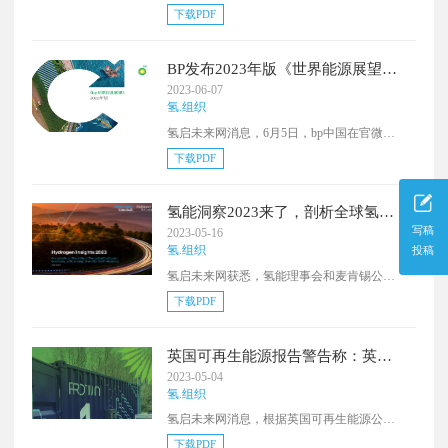
了期待已久的国家清洁氢战略和路线图，提
化迅速取代天然气消费，混合使用的作用有
下载PDF
供了一个框架，希望加速氢能的生产、加
限。
工、输送、储存和使用。
BP发布2023年版《世界能源展望》
中文版，探讨氢能前景
2023-06-07
氢.组织
氢启未来网消息，6月5日，bp中国在官微号
上发布《bp世界能源展望》中文版。
下载PDF
氢能洞察2023来了，剖析全球氢能
动态
写稿
2023-05-16
氢.组织
投稿
氢启未来网获悉，氢能理事会和麦肯锡公司
发布了关于全球氢经济的最新更新《氢能洞
下载PDF
察2023》
英国可再生能源报告警告称：英国
氢能正处于“关键时刻”
2023-05-04
氢.组织
氢启未来网消息，根据英国可再生能源公司
的一份新报告，英国正处于氢能发展的“关键
下载PDF