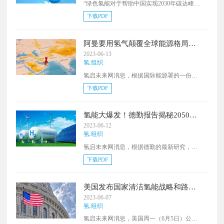
“绿色氢能对于帮助中国实现2030年碳达峰和
2060年碳中和的战略目标发挥着至关重要的
下载PDF
作用”——6月27日，在天津举办的世界经济论
坛（WEF）上发布了中国绿色氢能产业发展
路线图报告（以下简称路线图报告），介绍
阿曼要用氢气颠覆全球能源格局？
了中国绿色氢能发展行动方案，并提出六大
国际能源署报告揭秘这个中东国家
2023-06-13
发展目标，旨在帮助中国实现宏伟的绿氢愿
的惊人计划！
氢.组织
景。
氢启未来网消息，根据国际能源署的一份报
告，阿曼有望在 2030 年成为全球最大的氢气
下载PDF
出口国之一，并且可能以每公斤1.6美元的价
格生产可再生氢气。IEA的报告称，根据其对
2022年底宣布的氢能项目的全球评估，阿曼
氢能大爆发！德勤报告揭秘2050年
看起来将在本十年成为中东地区最大的氢出
氢能市场的惊人规模和潜力！
2023-06-12
口国，也是全球第六大氢出口国。该报告预
氢.组织
计，到2030年，电解槽的总装机容量将增加
氢启未来网消息，根据德勤的最新研究，到
300倍，IEA预计资本成本将降低70%，这意
2050年，全球氢能市场的规模可能增加一倍
味着阿曼可能在2030年以每公斤1.6美元的成
下载PDF
多，达到每年1.4万亿美元。《绿氢：走向净
本生产可再生氢气。
零排放的能源之路》报告预测，绿色氢能将
占氢能市场的85%，在铁、钢和其他行业的清
美国发布国家清洁氢能战略和路线
洁氢需求将超过250 MtH2eq，占总需求的
图，三大关键战略引人注目
2023-06-07
42%。随着气候变化成为全球性的迫切问题，
氢.组织
清洁氢的需求将“可能在全球范围内飙升”。德
氢启未来网消息，美国周一（6月5日）公布
勤的展望表明，在净零排放的环境下，电气