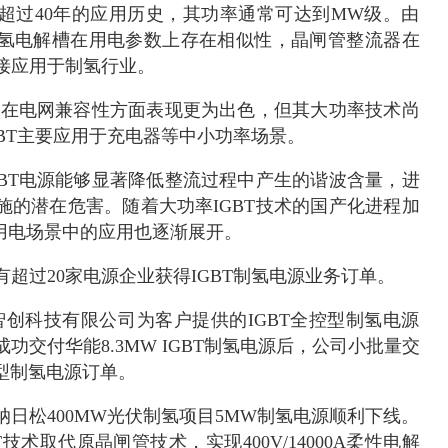
超过40年的应用历史，其功率通常可达到MW级。由
氢电解槽在用电参数上存在相似性，晶闸管整流器在
接应用于制氢行业。
流器在电网兼容性方面表现更为出色，但其大功率技术尚
BT主要应用于充电器等中小功率场景。
GBT电源能够显著降低整流过程中产生的谐波含量，进
施的潜在危害。随着大功率IGBT技术的国产化进程加
用电场景中的应用也逐渐展开。
超过20家电源企业获得IGBT制氢电源业务订单。
动智创科技有限公司为客户提供的IGBT全控型制氢电源
功交付华能8.3MW IGBT制氢电源后，公司小批量交
控型制氢电源订单。
技纳日松400MW光伏制氢项目5MW制氢电源顺利下线。
技术取代原晶闸管技术，实现400V/14000A柔性电解