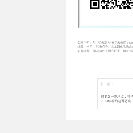
免责声明：凡注明来源为“氢启未来网：x
转载、使用， 违者必究。非本网作品均
如需转载， 请与稿件来源方联系。如有涉
上一篇：
绿氢又一需求点，可
2023年签约超百万吨