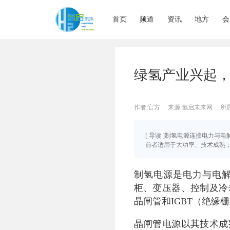
首页
频道
资讯
地方
会
绿氢产业兴起，
作者:官方
来源:氢启未来网
所
[ 导读 ]制氢电源连接电力与
前者适用于大功率、技术成熟；后
制氢电源是电力与电
柜、变压器、控制及冷
晶闸管和IGBT（绝缘
晶闸管电源以其技术成